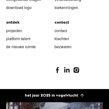
download logo
toekenningen
ontdek
contact
projecten
contact
platform talent
klachten
de nieuwe ruimte
bezwaren
stimuleringsfonds facebook
stimuleringsfonds linkedin
stimuleringsfonds i
het jaar 2025 in vogelvlucht