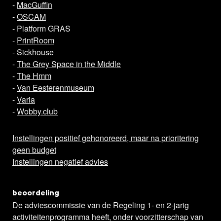
-
MacGuffin
-
OSCAM
- Platform GRAS
-
PrintRoom
-
Sickhouse
-
The Grey Space in the Middle
-
The Hmm
-
Van Eesterenmuseum
-
Varia
-
Wobby.club
Instellingen positief gehonoreerd, maar na prioritering
geen budget
Instellingen negatief advies
beoordeling
De adviescommissie van de Regeling 1- en 2-jarig
activiteitenprogramma heeft, onder voorzitterschap van