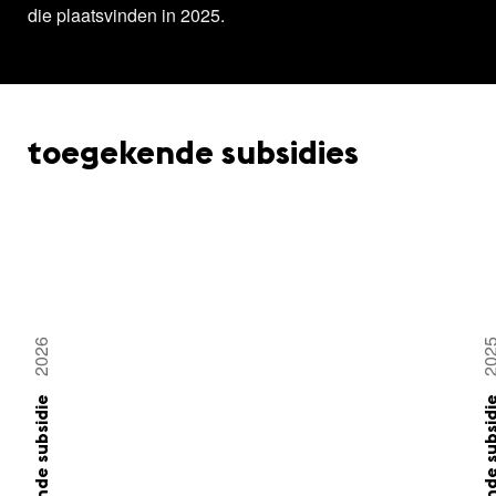
die plaatsvinden in 2025.
toegekende subsidies
2026
20
toegekende subsidie
toegekende su