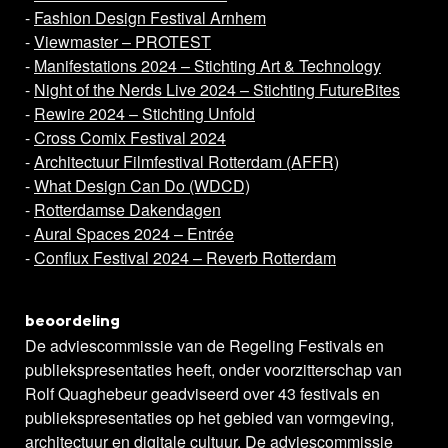
-
Fashion Design Festival Arnhem
-
Viewmaster – PROTEST
-
Manifestations 2024 – Stichting Art & Technology
-
Night of the Nerds Live 2024 – Stichting FutureBites
-
Rewire 2024 – Stichting Unfold
-
Cross Comix Festival 2024
-
Architectuur Filmfestival Rotterdam (AFFR)
-
What Design Can Do (WDCD)
-
Rotterdamse Dakendagen
-
Aural Spaces 2024 – Entrée
-
Conflux Festival 2024 – Reverb Rotterdam
beoordeling
De adviescommissie van de Regeling Festivals en
publiekspresentaties heeft, onder voorzitterschap van
Rolf Quaghebeur geadviseerd over 43 festivals en
publiekspresentaties op het gebied van vormgeving,
architectuur en digitale cultuur. De adviescommissie