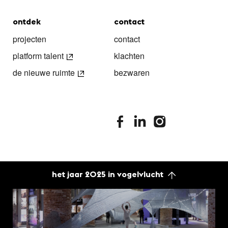
ontdek
contact
projecten
contact
platform talent
klachten
de nieuwe ruimte
bezwaren
stimuleringsfonds facebook
stimuleringsfonds linkedin
stimuleringsfonds i
het jaar 2025 in vogelvlucht