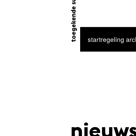
toegekende subsidie
startregeling ar
nieuw