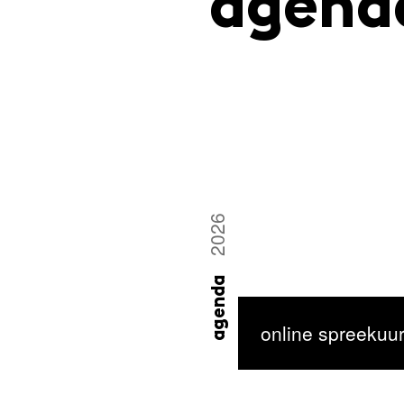
agen
2026
agenda
online spreekuu