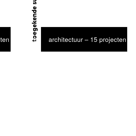
toegekende subsidie
ten geselecteerd
architectuur – 15 projecten g