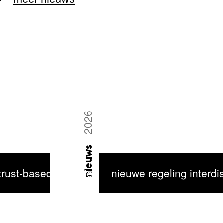
2026
nieuws
rust-based financieren van the culture
nieuwe regeling interdis