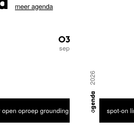
da
meer agenda
03
sep
2026
agenda
r open oproep grounding the cloud
spot-on l