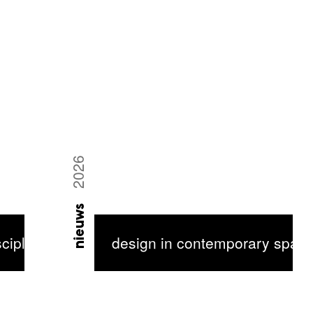
2026
nieuws
ciplinair
design in contemporary spaces