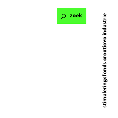
stimuleringsfonds creatieve industrie
zoek