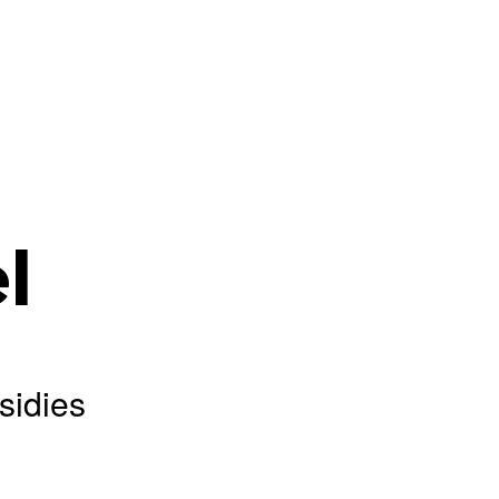
l
sidies