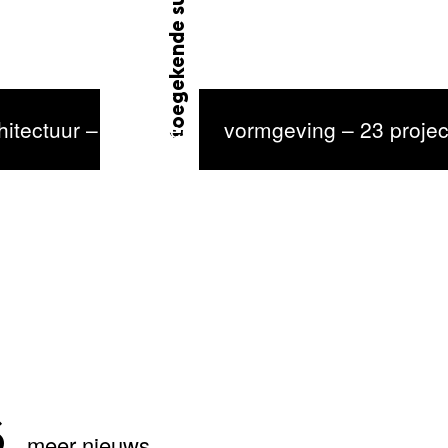
toegekende subsidie
chitectuur – 15 projecten geselecteerd
vormgeving – 23 projec
s
meer nieuws