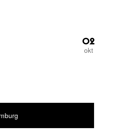
02
okt
imburg