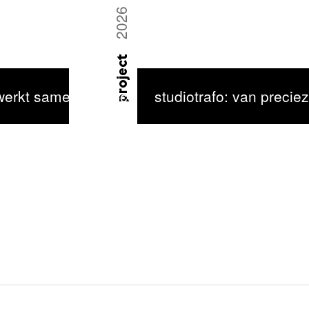
2026
project
 werkt samen met eco-dorpsbewoners aan digita
studiotrafo: van preci