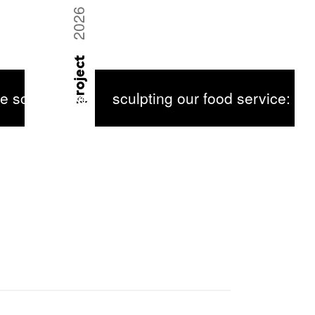
2026
project
le onafhankelijkheid
eze schaalmodellen naar hedendaagse sieraden
sculpting our food service: o