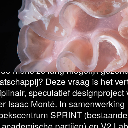
etic X: Gamifi
ezondheidswi
de mens zo lang mogelijk gezond
atschappij? Deze vraag is het ve
ciplinair, speculatief designprojec
er Isaac Monté. In samenwerking
zoekscentrum SPRINT (bestaande u
academische partijen) en V2 Lab 