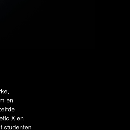
rke,
um en
elfde
etic X en
t studenten