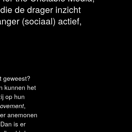
die de drager inzicht
ger (sociaal) actief,
t geweest?
en kunnen het
ij op hun
movement
,
meer anemonen
Dan is er