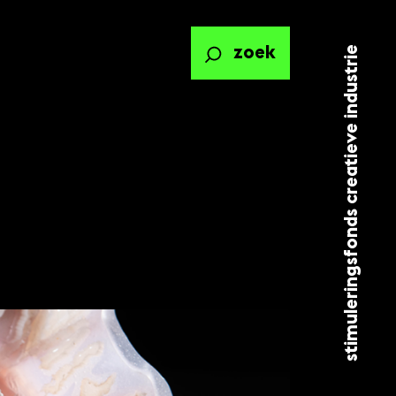
stimuleringsfonds creatieve industrie
zoek