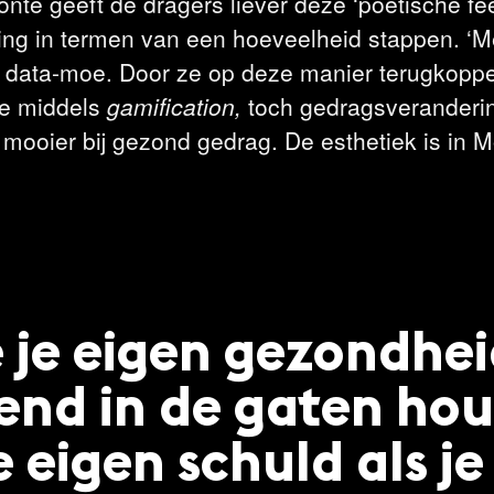
nté geeft de dragers liever deze ‘poëtische f
ring in termen van een hoeveelheid stappen. ‘M
 data-moe. Door ze op deze manier terugkoppe
je middels
gamification,
toch gedragsveranderin
mooier bij gezond gedrag. De esthetiek is in 
e je eigen gezondhei
nd in de gaten houd
e eigen schuld als je