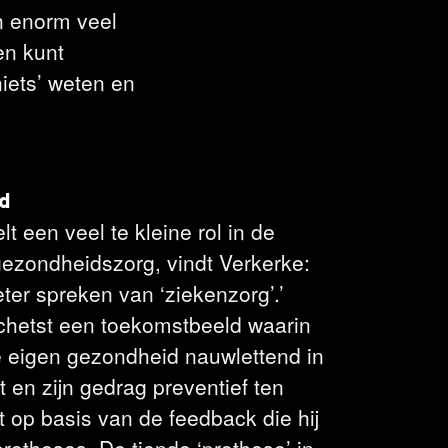
n enorm veel
en kunt
niets’ weten en
d
t een veel te kleine rol in de
ezondheidszorg, vindt Verkerke:
er spreken van ‘ziekenzorg’.’
schetst een toekomstbeeld waarin
e eigen gezondheid nauwlettend in
 en zijn gedrag preventief ten
 op basis van de feedback die hij
 protheses. De tiende ‘prothese’ in