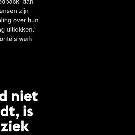
eedback’ dan
ensen zijn
ling over hun
g uitlokken.’
Monté’s werk
d niet
t, is
 ziek