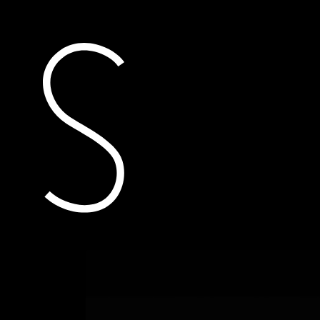
actueel
projecten
prostheti