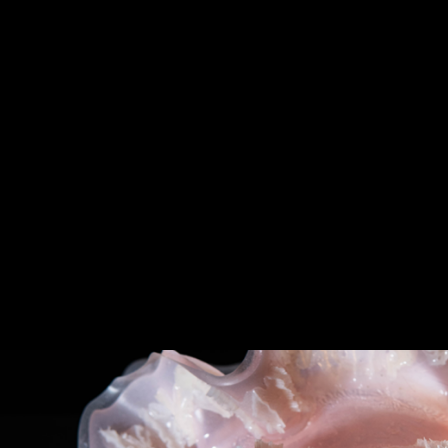
c x gamification voor gezondheidswinst