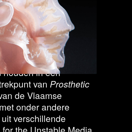
cation
nst
 houden in een
rtrekpunt van
Prosthetic
t van de Vlaamse
 met onder andere
it verschillende
for the Unstable Media,