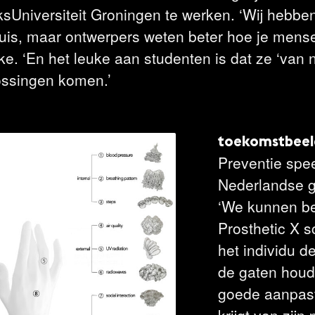
ksUniversiteit Groningen te werken. ‘Wij hebbe
huis, maar ontwerpers weten beter hoe je mens
rke. ‘En het leuke aan studenten is dat ze ‘van 
ossingen komen.’
toekomstbeel
Preventie speel
Nederlandse g
‘We kunnen bet
Prosthetic X 
het individu d
de gaten houdt
goede aanpast
krijgt van zijn