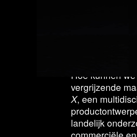
Prosth
voor g
Hoe kunnen we 
vergrijzende ma
X
, een multidis
productontwerp
landelijk onder
commerciële en 