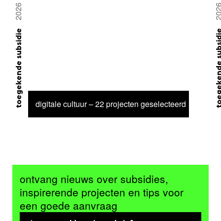
2026
20
toegekende subsidie
toegekende su
digitale cultuur – 22 projecten geselecteerd
ontvang nieuws over subsidies,
inspirerende projecten en tips voor
een goede aanvraag