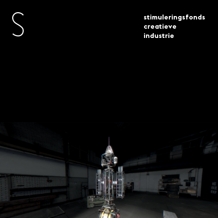
stimuleringsfonds
creatieve
industrie
actueel
projecten
next space rebels
Next Space Rebels:
Een race naar