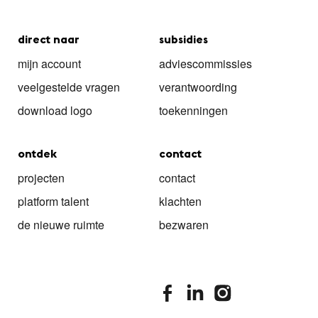
direct naar
subsidies
mijn account
adviescommissies
veelgestelde vragen
verantwoording
download logo
toekenningen
ontdek
contact
projecten
contact
platform talent
klachten
de nieuwe ruimte
bezwaren
stimuleringsfonds facebook
stimuleringsfonds linkedin
stimuleringsfonds i