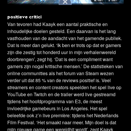
positieve critici
Van tevoren had Kaayk een aantal praktische en
inhoudelijke doelen gesteld. Een daarvan is het lang
vasthouden van de aandacht van het gamende publiek.
Dat is meer dan gelukt. ‘Ik ben er trots op dat er gamers
zijn die zestig tot honderd uur in mijn verhalenwereld
doorbrengen’, zegt hij. ‘Dat is een compliment want
gamers zijn nogal kritische mensen.’ De statistieken van
online communities als het forum van Steam wezen
verder uit dat 85 % van de reviews positief is. Veel
streamers en content creators speelden het spel live op
YouTube en Twitch en de trailer werd live gestreamd
tijdens het hoofdprogramma van E3, de meest
invloedrijke gamebeurs in Los Angeles. Het spel
beleefde ook z’n live première: tijdens het Nederlands
Film Festival. ‘Het smaakt naar meer. Mijn doel is dat
mijn nieuwe game een wereldhit wordt’, zegt Kaayk