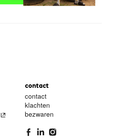
contact
contact
klachten
bezwaren
stimuleringsfonds facebook
stimuleringsfonds linkedin
stimuleringsfonds instagram