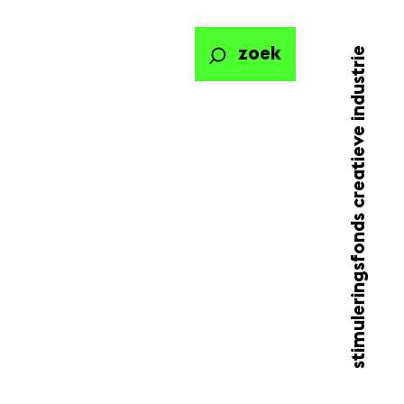
stimuleringsfonds creatieve industrie
zoek