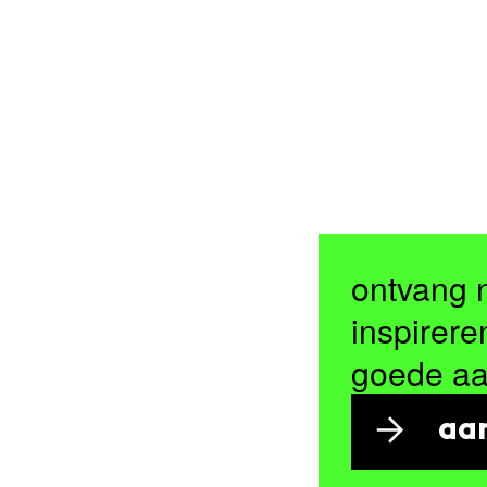
ontvang 
inspirere
goede a
aa