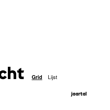
icht
Grid
Lijst
jaartal