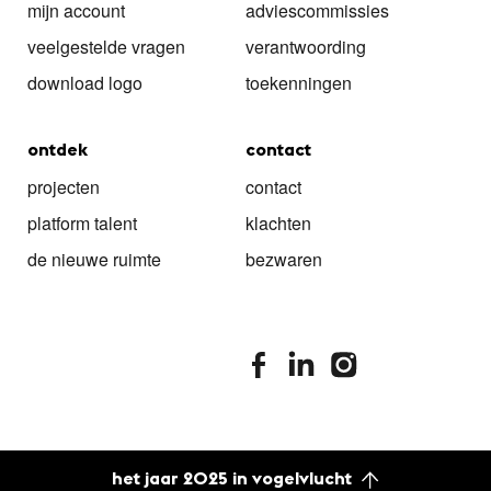
mijn account
adviescommissies
veelgestelde vragen
verantwoording
download logo
toekenningen
ontdek
contact
projecten
contact
platform talent
klachten
de nieuwe ruimte
bezwaren
stimuleringsfonds facebook
stimuleringsfonds linkedin
stimuleringsfonds i
het jaar 2025 in vogelvlucht