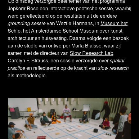
Op dinsdag verzorgde deelnemer van het programma
Jepkorir Rose een interactieve poëtische sessie, waarbij
werd gereflecteerd op de resultaten uit de eerdere
grounding sessie
van Wezile Harmans, in
Museum het
Schip
, het Amsterdamse School Museum over kunst,
architectuur en huisvesting. Daarna volgde een bezoek
aan de studio van ontwerper
Maria Blaisse
, waar zij
samen met de directeur van
Slow Research Lab
,
Carolyn F. Strauss, een sessie verzorgde over
spatial
practice
en reflecteerde op de kracht van
slow research
als methodologie.