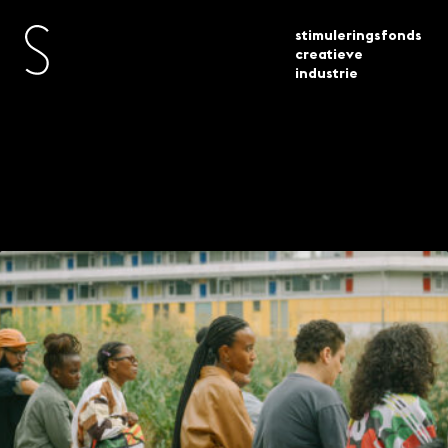
stimuleringsfonds
creatieve
industrie
terugblik labweek building beyond in
actueel
nieuws
nederland
Terugblik Labweek
Building Beyond in