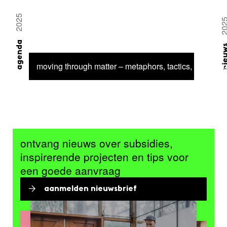
2025
20
agenda
nieu
moving through matter – metaphors, tactics, and imag
ontvang nieuws over subsidies,
inspirerende projecten en tips voor
een goede aanvraag
aanmelden nieuwsbrief