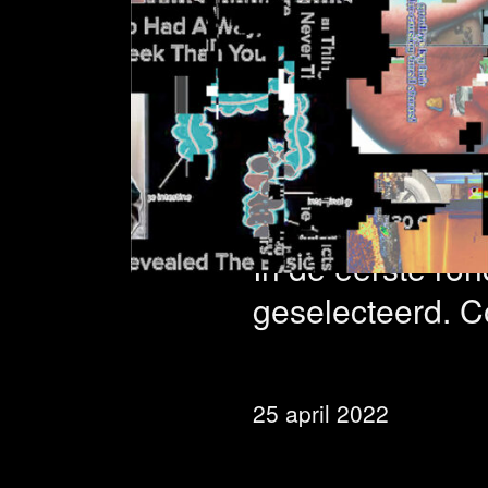
Digita
gesele
In de eerste ro
geselecteerd. Co
25 april 2022