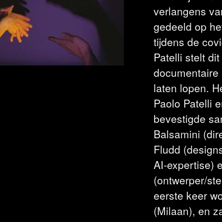
verlangens va
gedeeld op he
tijdens de cov
Patelli stelt 
documentaire e
laten lopen. H
Paolo Patelli e
bevestigde sa
Balsamini (dir
Fludd (designs
AI-expertise) 
(ontwerper/ste
eerste keer wo
(Milaan), en z