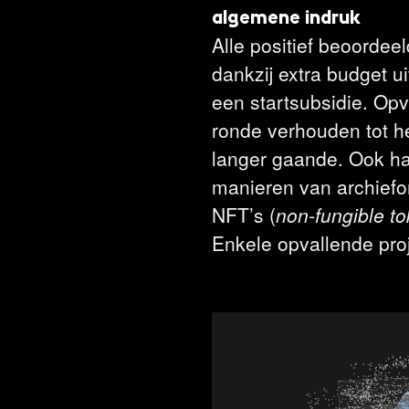
algemene indruk
Alle positief beoorde
dankzij extra budget u
een startsubsidie. Opv
ronde verhouden tot he
langer gaande. Ook ha
manieren van archiefo
NFT’s (
non-fungible t
Enkele opvallende proj