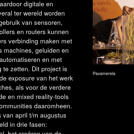
aardoor digitale en
eral ter wereld worden
 gebruik van sensoren,
ollers en routers kunnen
ers verbinding maken met
s machines, geluiden en
 automatiseren en met
te zetten. Dit project is
Pavamerela
de exposure van het werk
tches, als voor de verdere
de en mixed reality-tools
communities daaromheen.
s van april t/m augustus
d in drie fasen:
ol, het creëren van de