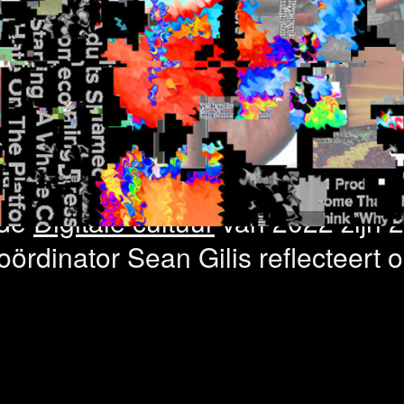
le cultuur – 21
cteerd
nde
Digitale cultuur
van 2022 zijn 2
ördinator Sean Gilis reflecteert 