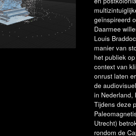
en postkoloni
multizintuiglij
geïnspireerd 
Daarmee wille
Louis Braddoc
manier van sto
het publiek op
context van kl
onrust laten e
de audiovisuel
in Nederland,
Tijdens deze p
Paleomagnetis
Utrecht) betr
rondom de Cap