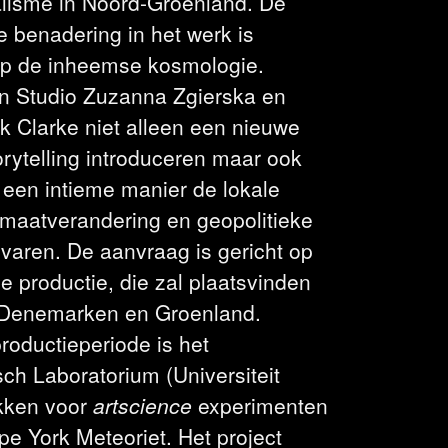
alisme in Noord-Groenland. De
ke benadering in het werk is
op de inheemse kosmologie.
n Studio Zuzanna Zgierska en
k Clarke niet alleen een nieuwe
rytelling introduceren maar ook
 een intieme manier de lokale
imaatverandering en geopolitieke
rvaren. De aanvraag is gericht op
e productie, die zal plaatsvinden
 Denemarken en Groenland.
roductieperiode is het
ch Laboratorium (Universiteit
okken voor
artscience
experimenten
e York Meteoriet. Het project