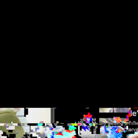
es
digitale cultuur 21 projecten geselecteerd