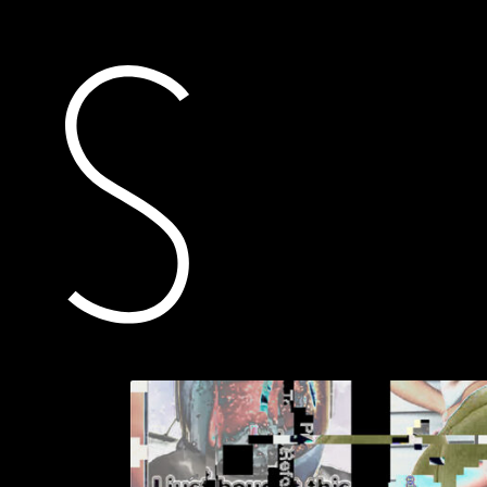
actueel
toegekende subsidi