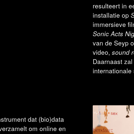
resulteert in 
installatie op
S
immersieve fi
Sonic Acts Nig
van de Seyp o
video,
sound r
Daarnaast zal
internationale
nstrument dat (bio)data
 verzamelt om online en