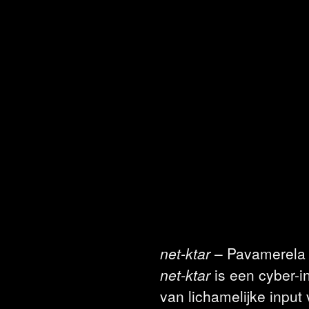
net-ktar
– Pavamerela
net-ktar
is een cyber-i
van lichamelijke input