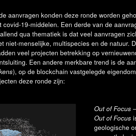
elde aanvragen konden deze ronde worden geh
it covid-19-middelen. Een derde van de aanvra
allend qua thematiek is dat veel aanvragen zic
t niet-menselijke, multispecies en de natuur. D
dden veel projecten betrekking op vernieuwend
ntsluiting. Een andere merkbare trend is de aa
okens
), op de blockchain vastgelegde eigendoms
ecten deze ronde zijn:
Out of Focus
–
Out of Focus
i
geologische on