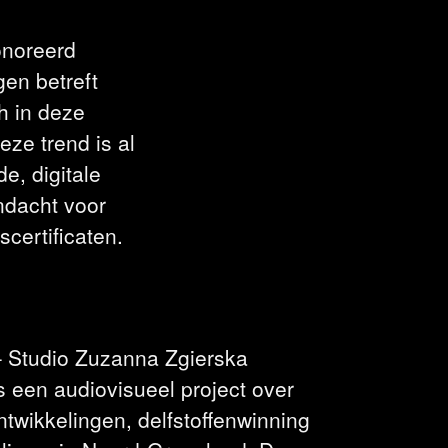
onoreerd
gen betreft
h in deze
eze trend is al
e, digitale
ndacht voor
certificaten.
 Studio Zuzanna Zgierska
s een audiovisueel project over
twikkelingen, delfstoffenwinning