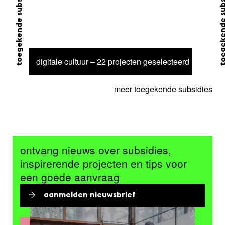
toegekende subsidie
toegekende su
digitale cultuur – 22 projecten geselecteerd
meer toegekende subsidies
ontvang nieuws over subsidies,
inspirerende projecten en tips voor
een goede aanvraag
aanmelden nieuwsbrief