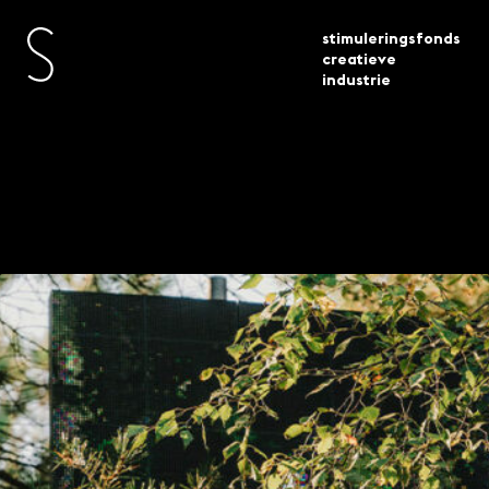
stimuleringsfonds
creatieve
industrie
toegekende
digitale culture 50 projecten
actueel
subsidies
geselecteerd
Digitale cultuur – 50
projecten