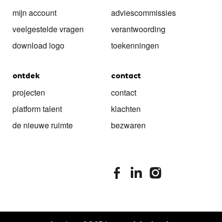
mijn account
adviescommissies
veelgestelde vragen
verantwoording
download logo
toekenningen
ontdek
contact
projecten
contact
platform talent
klachten
de nieuwe ruimte
bezwaren
stimuleringsfonds facebook
stimuleringsfonds linkedin
stimuleringsfonds i