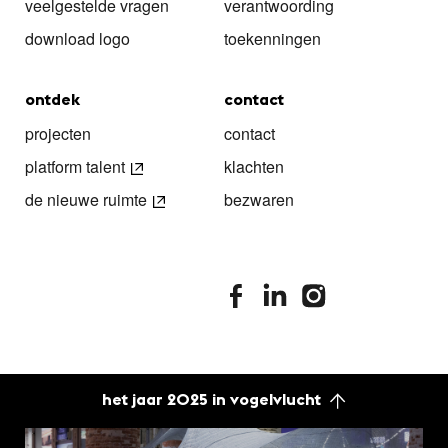
veelgestelde vragen
verantwoording
download logo
toekenningen
ontdek
contact
projecten
contact
platform talent
klachten
de nieuwe ruimte
bezwaren
stimuleringsfonds facebook
stimuleringsfonds linkedin
stimuleringsfonds i
het jaar 2025 in vogelvlucht