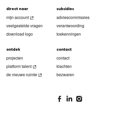
direct naar
subsidies
mijn account
adviescommissies
veelgestelde vragen
verantwoording
download logo
toekenningen
ontdek
contact
projecten
contact
platform talent
klachten
de nieuwe ruimte
bezwaren
stimuleringsfonds facebook
stimuleringsfonds linkedin
stimuleringsfonds i