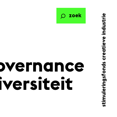
stimuleringsfonds creatieve industrie
zoek
governance
versiteit