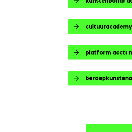
kunstenbond: de
cultuuracademy:
platform acct: 
beroepkunstenaar