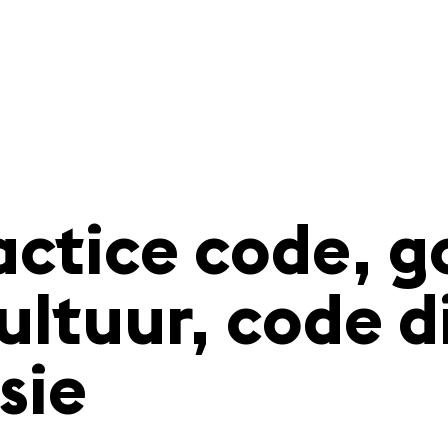
ractice code, 
ultuur, code di
sie