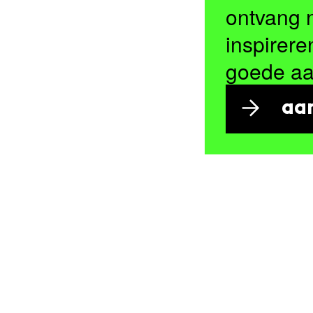
ontvang 
inspirere
goede a
aa