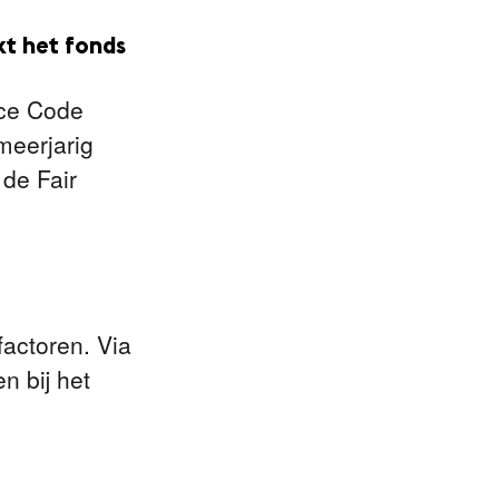
kt het fonds
ice Code
meerjarig
de Fair
factoren. Via
n bij het