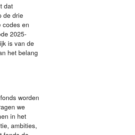
t dat
 de drie
de codes en
ode 2025-
jk is van de
an het belang
t fonds worden
vragen we
en in het
ie, ambities,
t fonds de