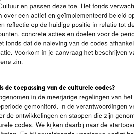
ltuur en passen deze toe. Het fonds verwach
 over een actief en geïmplementeerd beleid op
 reflectie op de huidige positie in relatie tot 
punten, concrete acties en doelen voor de peri
et fonds dat de naleving van de codes afhankeli
atie. Voorkom in je aanvraag het beschrijven v
ene zin.
s de toepassing van de culturele codes?
 opgenomen in de meerjarige regelingen van he
periode gemonitord. In de verantwoordingen 
er de ontwikkelingen en stappen die zijn genom
rele codes. We kijken daarbij naar de startposit
ultaten. En bij onvoldoende voortgang nodigt he