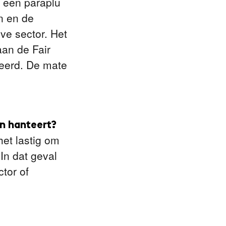
s een paraplu
n en de
ve sector. Het
aan de Fair
teerd. De mate
jn hanteert?
het lastig om
In dat geval
ctor of