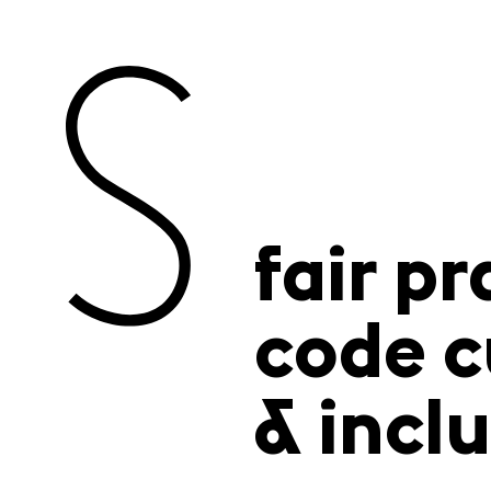
fair p
code c
& inclu