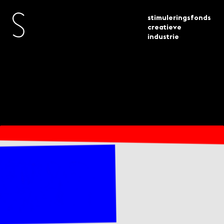
stimuleringsfonds
creatieve
industrie
open oproep bouwen aan talent 18
actueel
nieuws
voorstellen
Open Oproep
Bouwen aan talent –