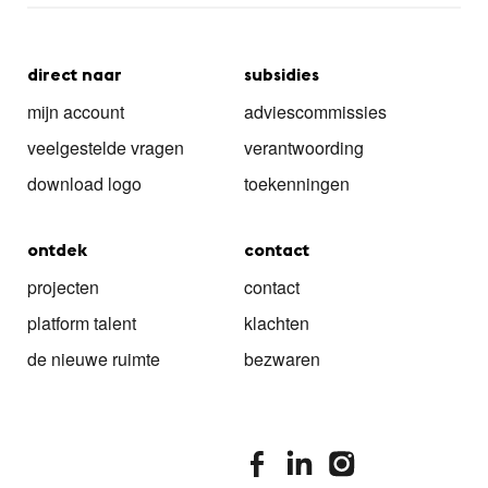
direct naar
subsidies
mijn account
adviescommissies
veelgestelde vragen
verantwoording
download logo
toekenningen
ontdek
contact
projecten
contact
platform talent
klachten
de nieuwe ruimte
bezwaren
stimuleringsfonds facebook
stimuleringsfonds linkedin
stimuleringsfonds i