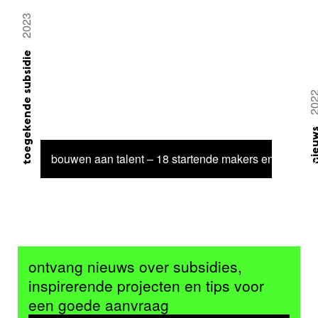
2023
toegekende subsidie
20
nieu
bouwen aan talent – 18 startende makers en ontwerp
ontvang nieuws over subsidies,
inspirerende projecten en tips voor
een goede aanvraag