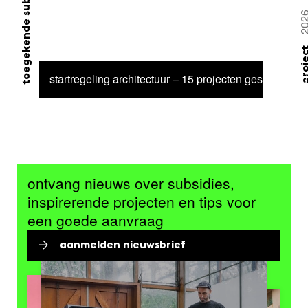
toegekende subsidie
20
proj
startregeling architectuur – 15 projecten geselecteerd
ontvang nieuws over subsidies,
inspirerende projecten en tips voor
een goede aanvraag
aanmelden nieuwsbrief