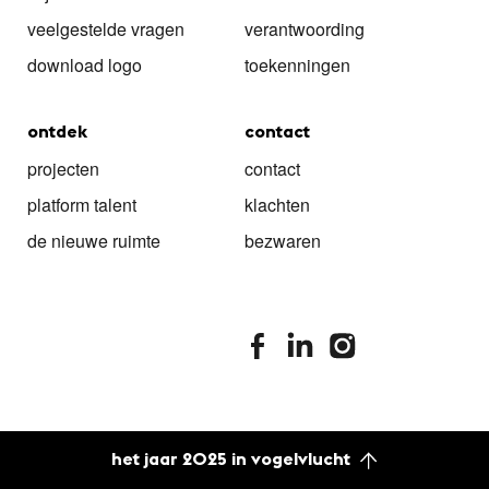
veelgestelde vragen
verantwoording
download logo
toekenningen
ontdek
contact
projecten
contact
platform talent
klachten
de nieuwe ruimte
bezwaren
stimuleringsfonds facebook
stimuleringsfonds linkedin
stimuleringsfonds i
het jaar 2025 in vogelvlucht