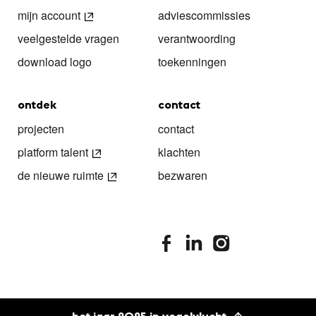
mijn account
adviescommissies
veelgestelde vragen
verantwoording
download logo
toekenningen
ontdek
contact
projecten
contact
platform talent
klachten
de nieuwe ruimte
bezwaren
stimuleringsfonds facebook
stimuleringsfonds linkedin
stimuleringsfonds i