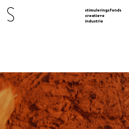
stimuleringsfonds
creatieve
industrie
Startregeling creatieve
industrie – Architectuur
subsidies
startregeling creatieve industrie architectuur
Voor kleinschalige projecten,
experimenten en vooronderzoeken op
het gebied van architectuur.