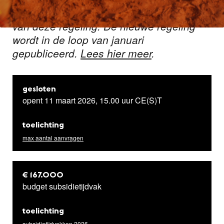
Let op: We werken aan een aanpassing
van deze regeling. De nieuwe regeling
wordt in de loop van januari
gepubliceerd.
Lees hier meer
.
gesloten
opent 11 maart 2026, 15.00 uur CE(S)T
toelichting
max aantal aanvragen
€ 167.000
budget subsidietijdvak
toelichting
subsidietijdvakken 2026