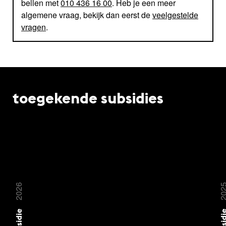
bellen met
010 436 16 00
. Heb je een meer
algemene vraag, bekijk dan eerst de
veelgestelde
vragen
.
toegekende subsidies
2026
20