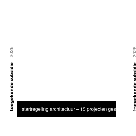
2026
20
toegekende subsidie
toegekende su
startregeling architectuur – 15 projecten geselecteerd