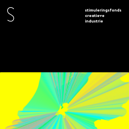
stimuleringsfonds
creatieve
industrie
actueel
nieuws
opdracht gebiedsgerichte impact
Opdracht
Gebiedsgerichte