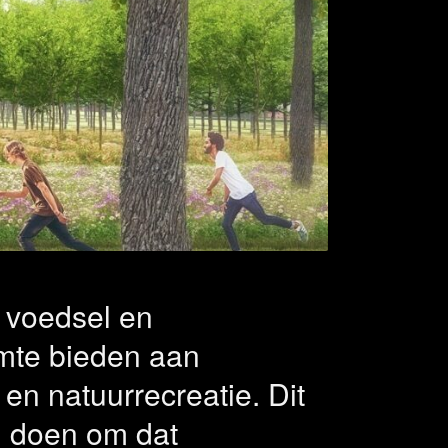
 een
or
oek
 voedsel en
imte bieden aan
n natuurrecreatie. Dit
n doen om dat