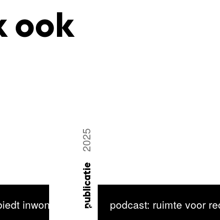
k ook
2025
publicatie
iedt inwoners van de noodopvang rust
podcast: ruimte voor r