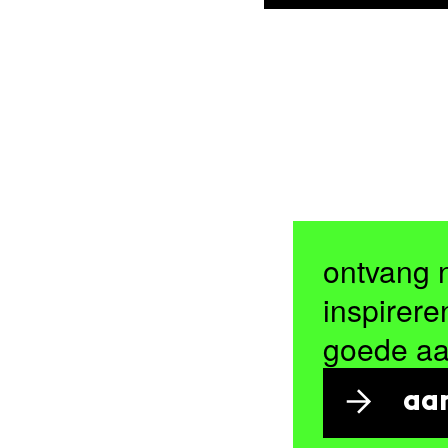
ontvang 
inspirere
goede a
aa