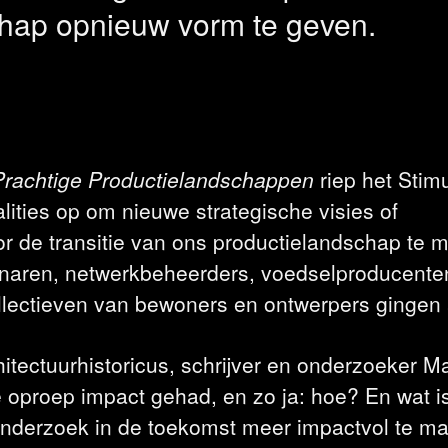
chap opnieuw vorm te geven.
rachtige Productielandschappen
riep het Stim
alities op om nieuwe strategische visies of
or de transitie van ons productielandschap te 
naren, netwerkbeheerders, voedselproducente
ollectieven van bewoners en ontwerpers gingen 
hitectuurhistoricus, schrijver en onderzoeker M
e oproep impact gehad, en zo ja: hoe? En wat i
onderzoek in de toekomst meer impactvol te m