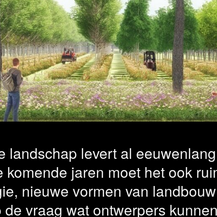
l: Werken aan
vollere rol vo
rpend onderz
 landschap levert al eeuwenlang
e komende jaren moet het ook ru
e, nieuwe vormen van landbouw e
p de vraag wat ontwerpers kunne