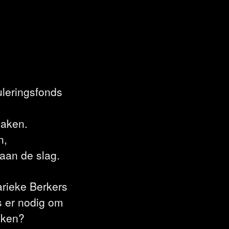
uleringsfonds
maken.
n,
aan de slag.
arieke Berkers
s er nodig om
aken?