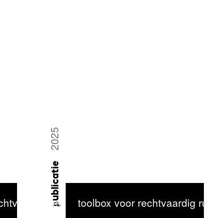
2025
publicatie
echtvaardigheid
toolbox voor rechtvaardig ruim