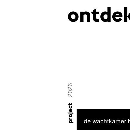
ontde
2026
project
de wachtkamer b