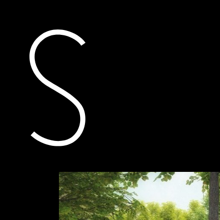
publicaties
essay werken aan