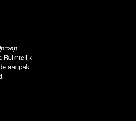
proep
 Ruimtelijk
 de aanpak
d.