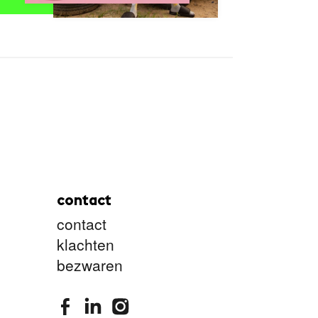
contact
contact
klachten
bezwaren
stimuleringsfonds facebook
stimuleringsfonds linkedin
stimuleringsfonds instagram