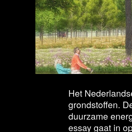
Artike
impact
ontwe
Het Nederlandse
grondstoffen. D
duurzame energi
essay gaat in o