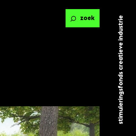
stimuleringsfonds creatieve industrie
zoek