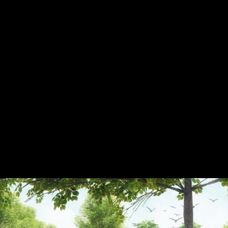
 een impactvollere rol voor ontwerpend onderzoek