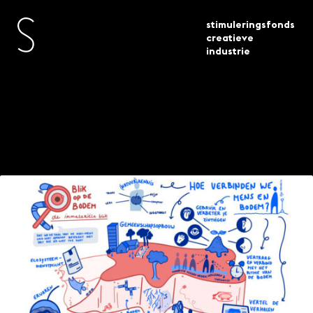
stimuleringsfonds
creatieve
industrie
publicaties
whitepaper blik op de bodem
Whitepaper: Blik op
de bodem