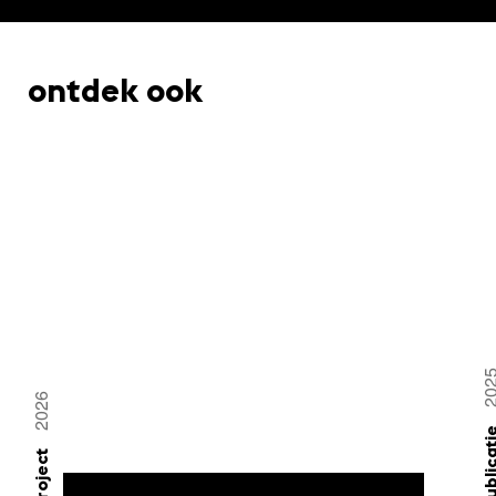
ontdek ook
20
2026
public
project