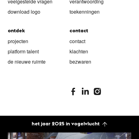
veelgestelde vragen
verantwoording
download logo
toekenningen
ontdek
contact
projecten
contact
platform talent
klachten
de nieuwe ruimte
bezwaren
stimuleringsfonds facebook
stimuleringsfonds linkedin
stimuleringsfonds i
het jaar 2025 in vogelvlucht