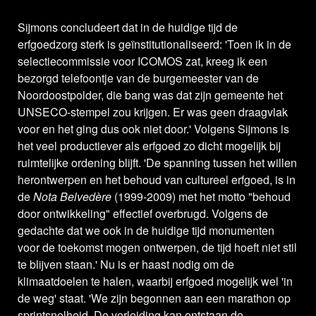
Sijmons concludeert dat in de huidige tijd de
erfgoedzorg sterk is geïnstitutionaliseerd: 'Toen ik in de
selectiecommissie voor ICOMOS zat, kreeg ik een
bezorgd telefoontje van de burgemeester van de
Noordoostpolder, die bang was dat zijn gemeente het
UNSECO-stempel zou krijgen. Er was geen draagvlak
voor en het ging dus ook niet door.' Volgens Sijmons is
het veel productiever als erfgoed zo dicht mogelijk bij
ruimtelijke ordening blijft. 'De spanning tussen het willen
herontwerpen en het behoud van cultureel erfgoed, is in
de
Nota Belvedère
(1999-2009) met het motto "behoud
door ontwikkeling" effectief overbrugd. Volgens de
gedachte dat we ook in de huidige tijd monumenten
voor de toekomst mogen ontwerpen, de tijd hoeft niet stil
te blijven staan.' Nu is er haast nodig om de
klimaatdoelen te halen, waarbij erfgoed mogelijk wel 'in
de weg' staat. 'We zijn begonnen aan een marathon op
sprintsnelheid. De verleiding kan ontstaan de