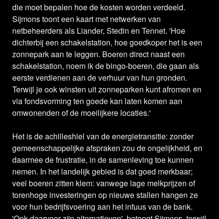
die moet bepalen hoe de kosten worden verdeeld.
Sijmons toont een kaart met netwerken van
netbeheerders als Liander, Stedin en Tennet. 'Hoe
dichterbij een schakelstation, hoe goedkoper het is een
zonnepark aan te leggen. Boeren direct naast een
schakelstation, noem ik de bingo-boeren, die gaan als
eerste verdienen aan de verhuur van hun gronden.
Terwijl je ook winsten uit zonneparken kunt afromen en
via fondsvorming ten goede kan laten komen aan
omwonenden of de moeilijkere locaties.'
Het is de achilleshiel van de energietransitie: zonder
gemeenschappelijke afspraken zou de ongelijkheid, en
daarmee de frustratie, in de samenleving toe kunnen
nemen. In het landelijk gebied is dat goed merkbaar;
veel boeren zitten klem: vanwege lage melkprijzen of
torenhoge investeringen op nieuwe stallen hangen ze
voor hun bedrijfsvoering aan het infuus van de bank.
'Ook daarvoor zijn alternatieven', betoogt Sijmons, terwijl