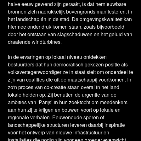
halve eeuw gewend zijn geraakt, is dat hernieuwbare
bronnen zich nadrukkelijk bovengronds manifesteren: in
het landschap én in de stad. De omgevingskwaliteit kan
hiermee onder druk komen staan, zoals bijvoorbeeld
door het ontstaan van slagschaduwen en het geluid van
draaiende windturbines.
In de ervaringen op lokaal niveau ontdekken
bestuurders dat hun democratisch gekozen positie als
volksvertegenwoordiger ze in staat stelt om onderdeel te
zijn van coalities die uit de maatschappij voortkomen. In
zo'n proces van co-creatie staan overal in het land
lokale helden op. Zij benutten de urgentie van de
ambities van ‘Parijs’ in hun zoektocht om meedenkers
aan hun zij te krijgen en bouwen voort op lokale en
regionale verhalen. Eeuwenoude sporen of
landschappelijke structuren leveren daarbij inspiratie
voor het ontwerp van nieuwe infrastructuur en
installaties die nodig zijn voor een groener evenwicht.