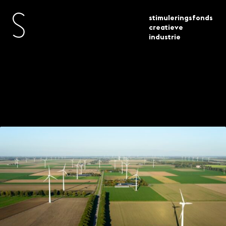
stimuleringsfonds
creatieve
industrie
longread klimaatadaptatie
actueel
projecten
energietransitie ontwerp
Longread:
Klimaatadaptatie +