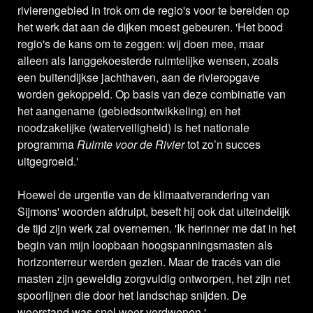
rivierengebied in trok om de regio's voor te bereiden op
het werk dat aan de dijken moest gebeuren. 'Het bood
regio's de kans om te zeggen: wij doen mee, maar
alleen als langgekoesterde ruimtelijke wensen, zoals
een buitendijkse jachthaven, aan de rivieropgave
worden gekoppeld. Op basis van deze combinatie van
het aangename (gebiedsontwikkeling) en het
noodzakelijke (waterveiligheid) is het nationale
programma
Ruimte voor de Rivier
tot zo’n succes
uitgegroeid.'
Hoewel de urgentie van de klimaatverandering van
Sijmons' woorden afdruipt, beseft hij ook dat uiteindelijk
de tijd zijn werk zal overnemen. 'Ik herinner me dat in het
begin van mijn loopbaan hoogspanningsmasten als
horizonterreur werden gezien. Maar de tracés van die
masten zijn geweldig zorgvuldig ontworpen, het zijn net
spoorlijnen die door het landschap snijden. De
weerstand was snel weer verdwenen.'