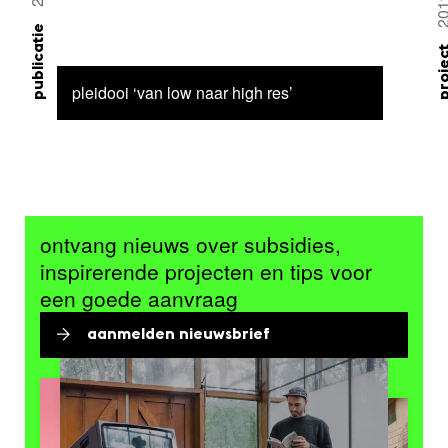
20
publicatie
proj
pleidooi ‘van low naar high res’
ontvang nieuws over subsidies,
inspirerende projecten en tips voor
een goede aanvraag
aanmelden nieuwsbrief