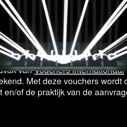
rs internatio
ten geselecte
jdvak van
Vouchers internationaal
ekend. Met deze vouchers wordt 
 en/of de praktijk van de aanvrag