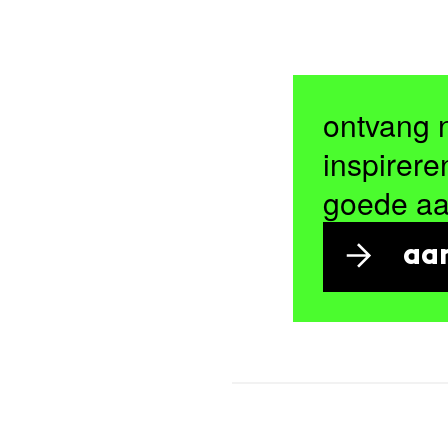
ontvang 
inspirere
goede a
aa