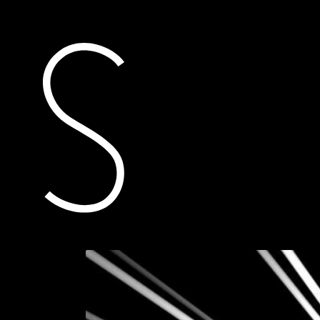
actueel
toegekende subsidi