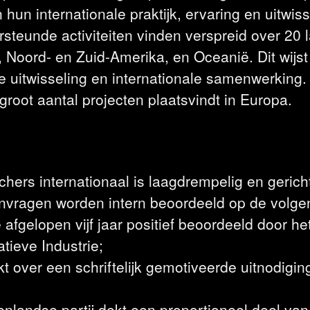
hun internationale praktijk, ervaring en uitwis
steunde activiteiten vinden verspreid over 20 
a, Noord- en Zuid-Amerika, en Oceanië. Dit wijs
e uitwisseling en internationale samenwerking.
groot aantal projecten plaatsvindt in Europa.
hers internationaal is laagdrempelig en gerich
anvragen worden intern beoordeeld op de volge
 afgelopen vijf jaar positief beoordeeld door he
tieve Industrie;
t over een schriftelijk gemotiveerde uitnodigi
enlandse partij dekt een proportioneel deel van