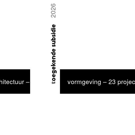
2026
toegekende subsidie
chitectuur – 15 projecten geselecteerd
vormgeving – 23 projec