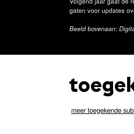
Volgend jaar gaat de r
gaten voor updates ove
Beeld bovenaan: Digital
toegek
meer toegekende sub