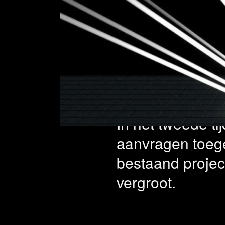
Vouche
projec
In het tweede ti
aanvragen toeg
bestaand project
vergroot.