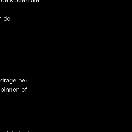
n de
jdrage per
 binnen of