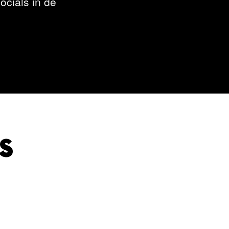
ocials in de
s