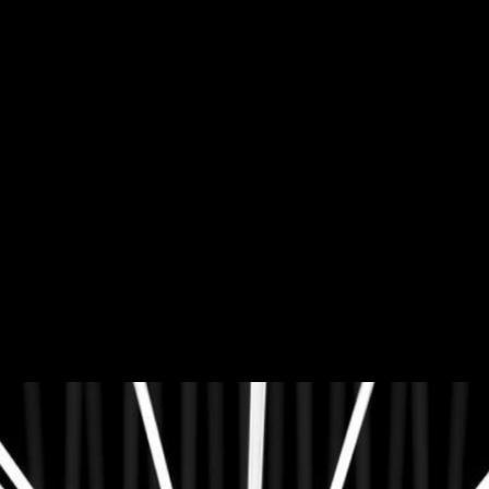
es
vouchers internationaal 29 projecten geselecteerd 2