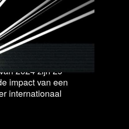
naal – 29
erd
van 2024 zijn 29
de impact van een
er internationaal