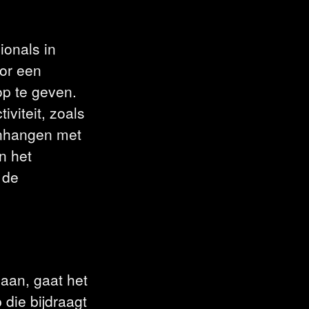
ionals in
oor een
op te geven.
viteit, zoals
menhangen met
n het
 de
daan, gaat het
die bijdraagt