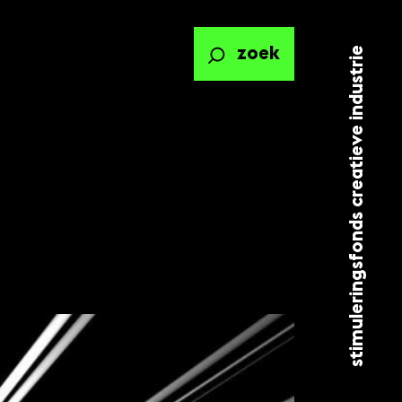
stimuleringsfonds creatieve industrie
zoek