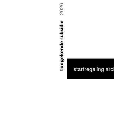
2026
toegekende subsidie
startregeling ar