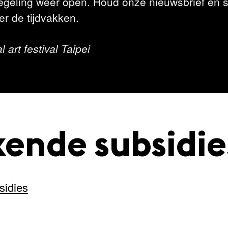
egeling weer open. Houd onze nieuwsbrief en s
r de tijdvakken.
 art festival Taipei
ende subsidie
sidies