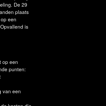
seling. De 29
landen plaats
t op een
 Opvallend is
t op een
nde punten:
t
ng van een
 de kosten die