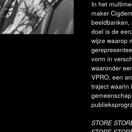
In het multime
maker Cigdem
beeldbanken, 
doel is de een
wijze waarop 
gerepresenteer
vorm in versch
waaronder een
VPRO, een ar
traject waarin
gemeenschap, 
publieksprog
STORE STOR
STORE STORE i