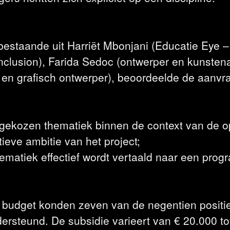
estaande uit Harriët Mbonjani (Educatie Eye – 
nclusion), Farida Sedoc (ontwerper en kunstena
- en grafisch ontwerper), beoordeelde de aanvr
e gekozen thematiek binnen de context van de 
ctieve ambitie van het project;
hematiek effectief wordt vertaald naar een pro
budget konden zeven van de negentien positi
rsteund. De subsidie varieert van € 20.000 to