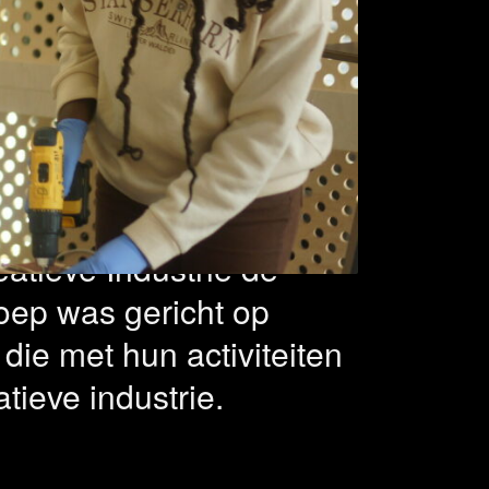
ct – 7
erd
atieve Industrie de
oep was gericht op
 die met hun activiteiten
tieve industrie.