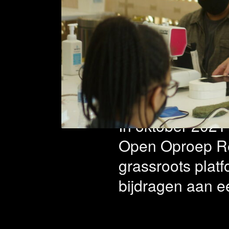
Resear
projec
In oktober 2021
Open Oproep Res
grassroots platf
bijdragen aan ee