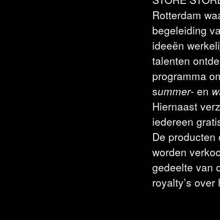
Rotterdam waa
begeleiding v
ideeën werkeli
talenten ontd
programma om
s
ummer
- en
w
Hiernaast ve
iedereen grat
De producten 
worden verkoch
gedeelte van 
royalty’s over