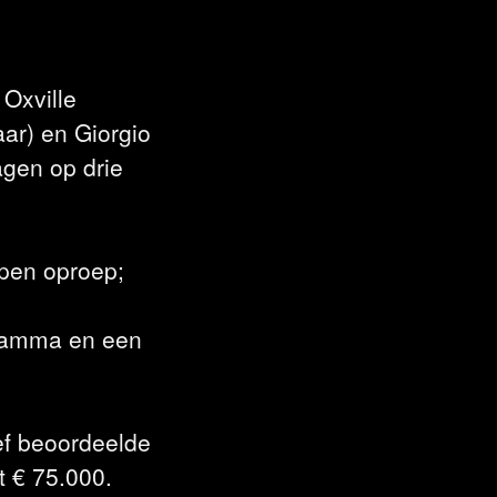
Oxville
ar) en Giorgio
agen op drie
open oproep;
gramma en een
ef beoordeelde
t € 75.000.