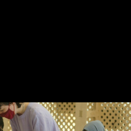
es
research act reflect 7 projecten geselecteerd