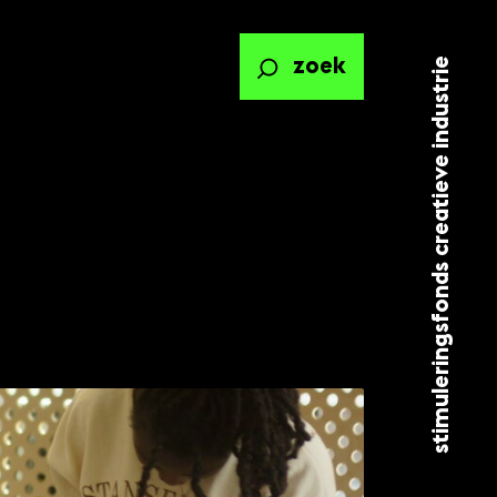
stimuleringsfonds creatieve industrie
zoek