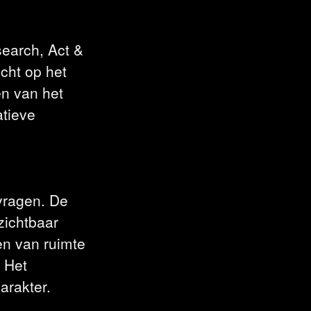
earch, Act &
icht op het
en van het
tieve
vragen. De
zichtbaar
n van ruimte
 Het
arakter.