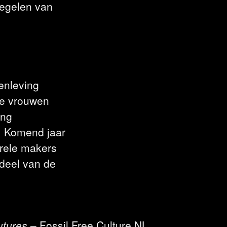
regelen van
enleving
ele vrouwen
ing
s. Komend jaar
urele makers
deel van de
utures
– Fossil Free Culture NL