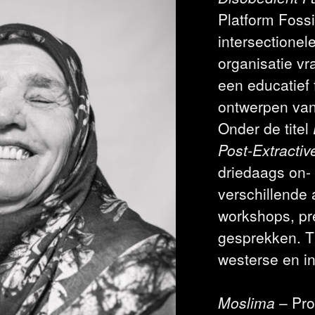
Platform Fossi
intersectionel
organisatie vr
een educatief
ontwerpen van 
Onder de titel
Post-Extractiv
driedaags on- 
verschillende 
workshops, pr
gesprekken. Ti
westerse en i
Moslima
– Pro