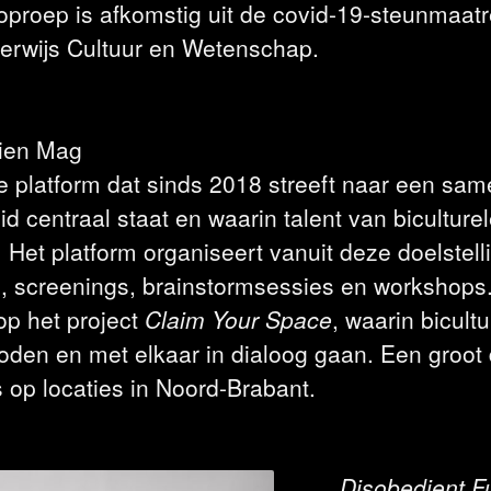
oproep is afkomstig uit de covid-19-steunmaat
derwijs Cultuur en Wetenschap.
lien Mag
e platform dat sinds 2018 streeft naar een sam
id centraal staat en waarin talent van bicultur
. Het platform organiseert vanuit deze doelstell
lks, screenings, brainstormsessies en workshop
op het project
Claim Your Space
, waarin bicult
den en met elkaar in dialoog gaan. Een groot 
ts op locaties in Noord-Brabant.
Disobedient F