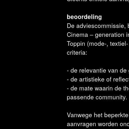
beoordeling
De adviescommissie, b
Cinema – generation i
Toppin (mode-, textiel
criteria:
- de relevantie van d
- de artistieke of refle
- de mate waarin de t
passende community.
Vanwege het beperkte 
aanvragen worden onde