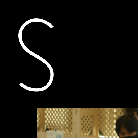
actueel
toegekende subsidi