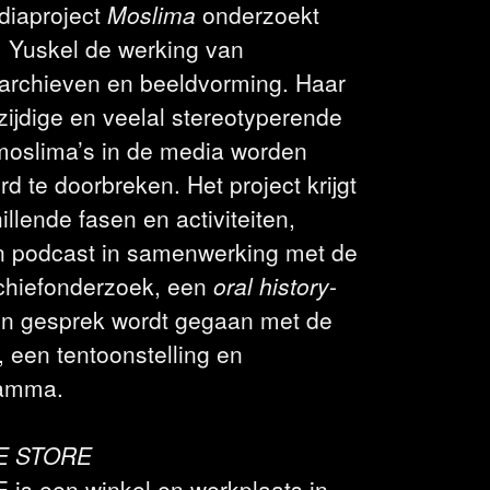
diaproject
Moslima
onderzoekt
 Yuskel de werking van
archieven en beeldvorming. Haar
zijdige en veelal stereotyperende
moslima’s in de media worden
d te doorbreken. Het project krijgt
illende fasen en activiteiten,
 podcast in samenwerking met de
chiefonderzoek, een
oral history
-
 in gesprek wordt gegaan met de
een tentoonstelling en
ramma.
E STORE
s een winkel en werkplaats in