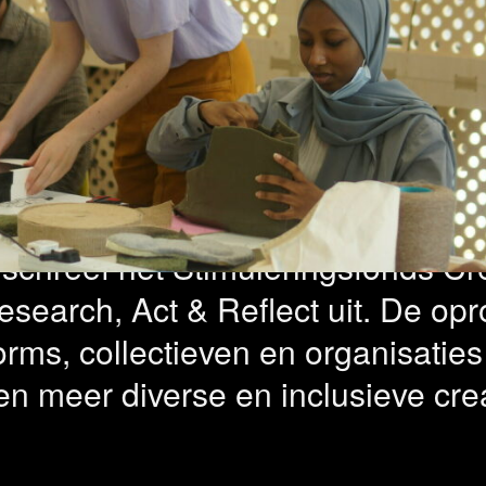
ch, Act & Refle
ten geselecte
 schreef het Stimuleringsfonds Cre
earch, Act & Reflect uit. De opr
orms, collectieven en organisaties
n meer diverse en inclusieve crea