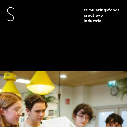
stimuleringsfonds
creatieve
industrie
toegekende
platforms voor ontwerpend leren
actueel
subsidies
14 projecten geselecteerd
Platforms voor
ontwerpend leren –