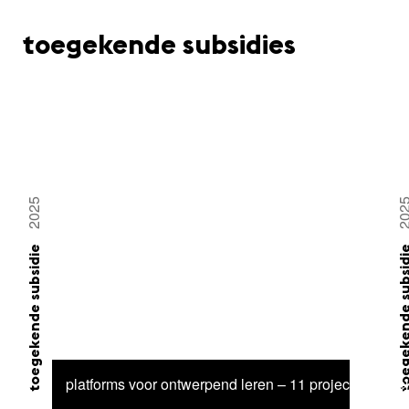
toegekende subsidies
2025
20
toegekende subsidie
toegekende su
platforms voor ontwerpend leren – 11 projecten gese