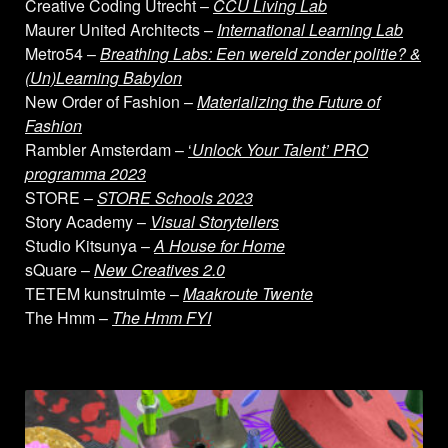
Creative Coding Utrecht –
CCU Living Lab
Maurer United Architects –
International Learning Lab
Metro54 –
Breathing Labs: Een wereld zonder politie?
&
(Un)Learning
Babylon
New Order of Fashion –
Materializing the Future of
Fashion
Rambler Amsterdam –
‘
Unlock Your Talent’ PRO
programma 2023
STORE –
STORE Schools 2023
Story Academy –
Visual Storytellers
Studio Kitsunya –
A House for Home
sQuare –
New Creatives 2.0
TETEM kunstruimte –
Maakroute Twente
The Hmm –
The Hmm FYI