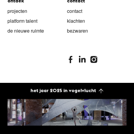
ontdek
contact
projecten
contact
platform talent
klachten
de nieuwe ruimte
bezwaren
stimuleringsfonds facebook
stimuleringsfonds linkedin
stimuleringsfonds i
het jaar 2025 in vogelvlucht