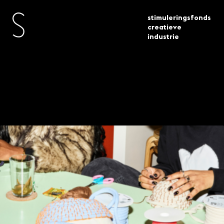
stimuleringsfonds
creatieve
industrie
toegekende
platforms voor ontwerpend leren
actueel
subsidies
11 projecten geselecteerd
Platforms voor
ontwerpend leren – 11