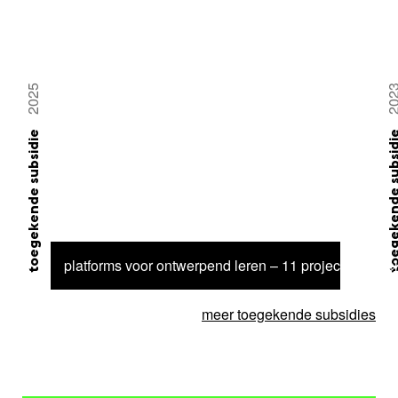
2025
20
toegekende subsidie
toegekende su
platforms voor ontwerpend leren – 11 projecten gese
meer toegekende subsidies