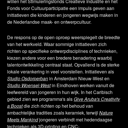
willen het Stimuleringsfonds Creatieve Industrie en het
Fonds voor Cultuurparticipatie een impuls geven aan
initiatieven die kinderen en jongeren wegwijs maken in
de Nederlandse maak- en ontwerpcultuur.
De respons op de open oproep weerspiegelt de breedte
van het werkveld. Waar sommige initiatieven zich
richten op specifieke ontwerpdisciplines of technieken,
kiezen andere voor een bredere benadering waarbij
talentontwikkeling centraal staat. Opvallend is de sterke
lokale verankering in veel voorstellen. Initiatieven als
Studio Osdorperban
in Amsterdam Nieuw-West en
Studio Woensel-West
in Eindhoven werken vanuit de
leefwereld van jongeren in hun wijk. In het Caribisch
gebied zien we programma's als
Give Aruba's Creativity
a Boost
die zich richten op het behoud van
ambachtelijke tradities zoals keramiek, terwijl
Nature
Meets Mankind
jongeren verbindt met hedendaagse
technieken als 3D-printing en CNC-