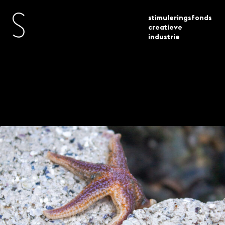
stimuleringsfonds
creatieve
industrie
studio lotek erosie als
actueel
projecten
ontwerpprincipe
Studio Lotek: erosie
als ontwerpprincipe