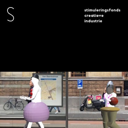
stimuleringsfonds
creatieve
industrie
sander veenhof semidigitaal
actueel
projecten
proefkonijn in augmented reality
Sander Veenhof:
Semidigitaal