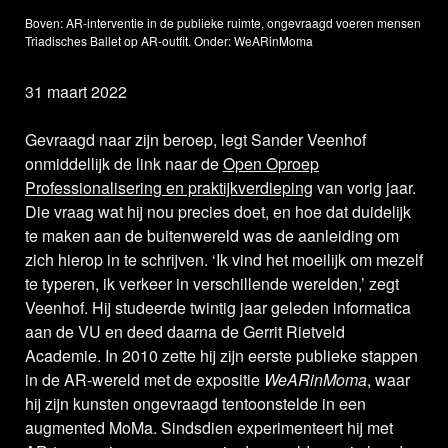
Boven: AR-interventie in de publieke ruimte, ongevraagd voeren mensen
Triadisches Ballet op AR-outfit. Onder: WeARinMoma
31 maart 2022
Gevraagd naar zijn beroep, legt Sander Veenhof
onmiddellijk de link naar de
Open Oproep
Professionalisering en praktijkverdieping
van vorig jaar.
Die vraag wat hij nou precies doet, en hoe dat duidelijk
te maken aan de buitenwereld was de aanleiding om
zich hierop in te schrijven. ‘Ik vind het moeilijk om mezelf
te typeren, ik verkeer in verschillende werelden,’ zegt
Veenhof. Hij studeerde twintig jaar geleden informatica
aan de VU en deed daarna de Gerrit Rietveld
Academie. In 2010 zette hij zijn eerste publieke stappen
in de AR-wereld met de expositie
WeARinMoma
, waar
hij zijn kunsten ongevraagd tentoonstelde in een
augmented MoMa. Sindsdien experimenteert hij met