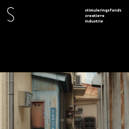
stimuleringsfonds
creatieve
industrie
hoh architecten op world expo
actueel
projecten
osaka 2025 nederlandse en
japanse bouwcultuur in dialoog
HOH Architecten op
World Expo Osaka