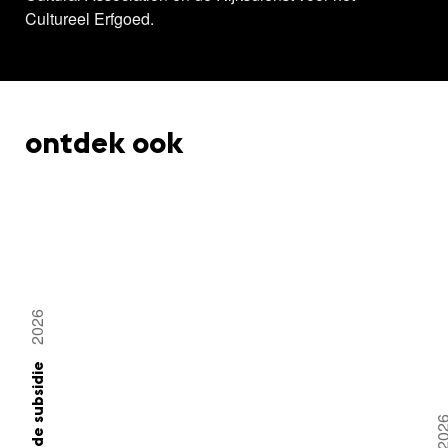
Cultureel Erfgoed.
ontdek ook
2026
toegekende subsidie
20