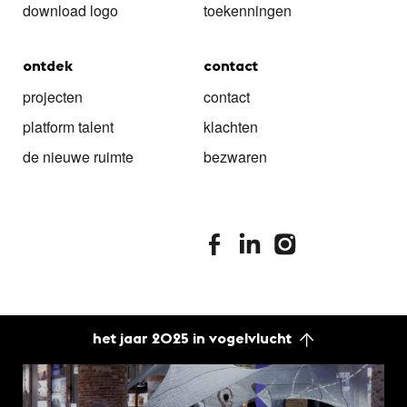
download logo
toekenningen
ontdek
contact
projecten
contact
platform talent
klachten
de nieuwe ruimte
bezwaren
stimuleringsfonds facebook
stimuleringsfonds linkedin
stimuleringsfonds i
het jaar 2025 in vogelvlucht