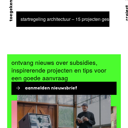
proj
startregeling architectuur – 15 projecten geselecteerd
ontvang nieuws over subsidies,
inspirerende projecten en tips voor
een goede aanvraag
aanmelden nieuwsbrief