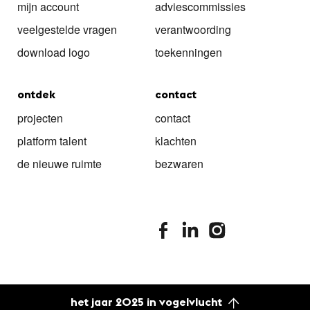
mijn account
adviescommissies
veelgestelde vragen
verantwoording
download logo
toekenningen
ontdek
contact
projecten
contact
platform talent
klachten
de nieuwe ruimte
bezwaren
stimuleringsfonds facebook
stimuleringsfonds linkedin
stimuleringsfonds i
het jaar 2025 in vogelvlucht