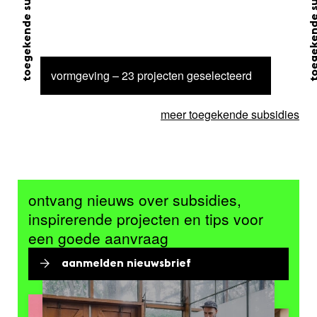
toegekende subsidie
toegekende su
vormgeving – 23 projecten geselecteerd
meer toegekende subsidies
ontvang nieuws over subsidies,
inspirerende projecten en tips voor
een goede aanvraag
aanmelden nieuwsbrief