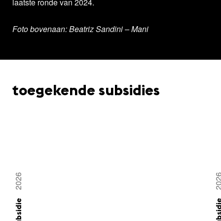
laatste ronde van 2024.
Foto bovenaan: Beatriz Sandini – Mani
toegekende subsidies
2026
20