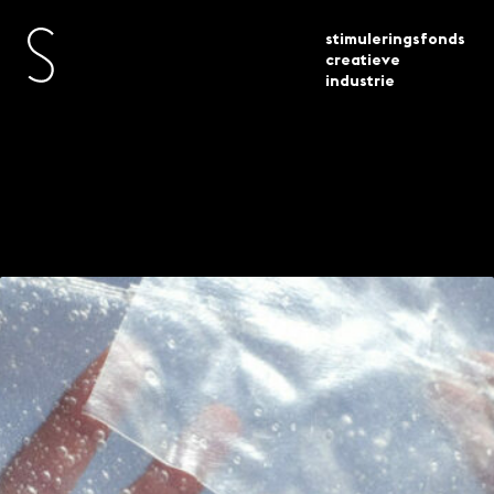
stimuleringsfonds
creatieve
industrie
toegekende
vormgeving 42 projecten
actueel
subsidies
geselecteerd 2
Vormgeving – 42
projecten