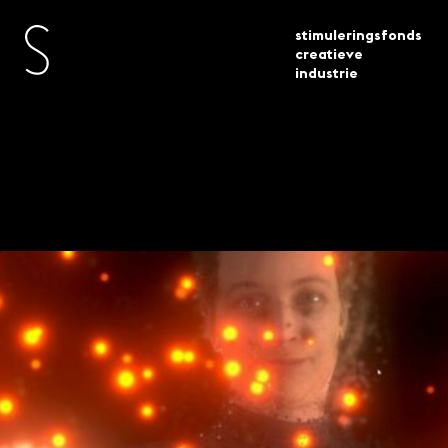
stimuleringsfonds
creatieve
industrie
toegekende
immerse interact xl 16
actueel
subsidies
projecten geselecteerd
Immerse\Interact
(XL) – 16 projecten