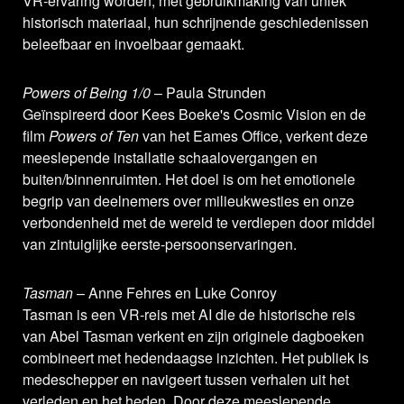
VR-ervaring worden, met gebruikmaking van uniek
historisch materiaal, hun schrijnende geschiedenissen
beleefbaar en invoelbaar gemaakt.
Powers of Being 1/0
– Paula Strunden
Geïnspireerd door Kees Boeke's Cosmic Vision en de
film
Powers of Ten
van het Eames Office, verkent deze
meeslepende installatie schaalovergangen en
buiten/binnenruimten. Het doel is om het emotionele
begrip van deelnemers over milieukwesties en onze
verbondenheid met de wereld te verdiepen door middel
van zintuiglijke eerste-persoonservaringen.
Tasman
– Anne Fehres en Luke Conroy
Tasman is een VR-reis met AI die de historische reis
van Abel Tasman verkent en zijn originele dagboeken
combineert met hedendaagse inzichten. Het publiek is
medeschepper en navigeert tussen verhalen uit het
verleden en het heden. Door deze meeslepende