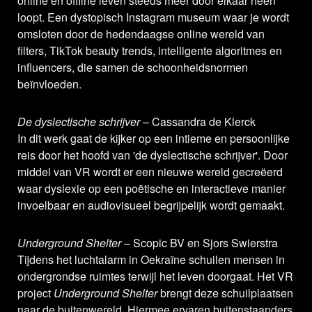
online en offline leven steeds meer door elkaar heen
loopt. Een dystopisch Instagram museum waar je wordt
omsloten door de hedendaagse online wereld van
filters, TikTok beauty trends, intelligente algoritmes en
influencers, die samen de schoonheidsnormen
beïnvloeden.
De dyslectische schrijver
– Cassandra de Klerck
In dit werk gaat de kijker op een intieme en persoonlijke
reis door het hoofd van 'de dyslectische schrijver'. Door
middel van VR wordt er een nieuwe wereld gecreëerd
waar dyslexie op een poëtische en interactieve manier
invoelbaar en audiovisueel begrijpelijk wordt gemaakt.
Underground Shelter
– Scopic BV en Sjors Swierstra
Tijdens het luchtalarm in Oekraïne schuilen mensen in
ondergrondse ruimtes terwijl het leven doorgaat. Het VR
project
Underground Shelter
brengt deze schuilplaatsen
naar de buitenwereld. Hiermee ervaren buitenstaanders