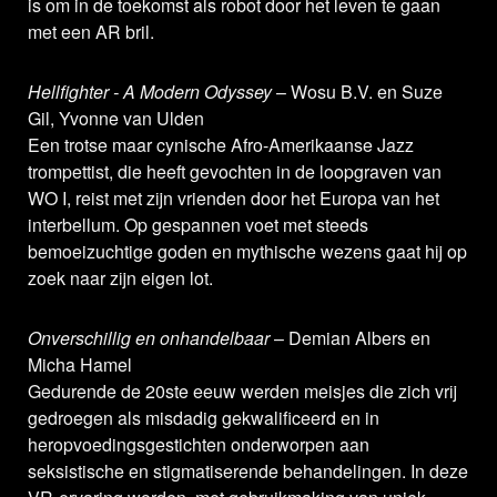
is om in de toekomst als robot door het leven te gaan
met een AR bril.
Hellfighter - A Modern Odyssey
– Wosu B.V. en Suze
Gil, Yvonne van Ulden
Een trotse maar cynische Afro-Amerikaanse Jazz
trompettist, die heeft gevochten in de loopgraven van
WO I, reist met zijn vrienden door het Europa van het
interbellum. Op gespannen voet met steeds
bemoeizuchtige goden en mythische wezens gaat hij op
zoek naar zijn eigen lot.
Onverschillig en onhandelbaar
– Demian Albers en
Micha Hamel
Gedurende de 20ste eeuw werden meisjes die zich vrij
gedroegen als misdadig gekwalificeerd en in
heropvoedingsgestichten onderworpen aan
seksistische en stigmatiserende behandelingen. In deze