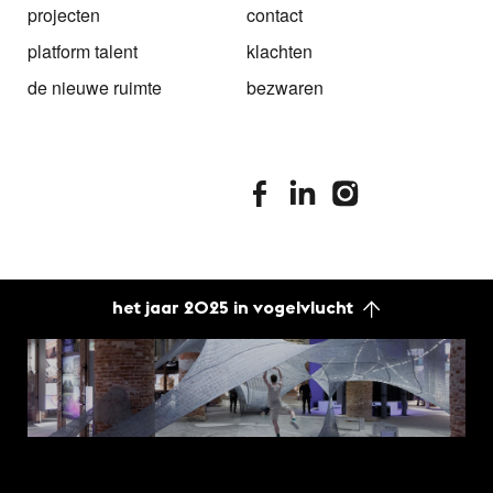
projecten
contact
platform talent
klachten
de nieuwe ruimte
bezwaren
stimuleringsfonds facebook
stimuleringsfonds linkedin
stimuleringsfonds i
het jaar 2025 in vogelvlucht