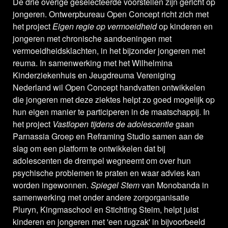
De drie overige geselecteerde voorstellen zijn gericht op
jongeren. Ontwerpbureau Open Concept richt zich met
het project
Eigen regie op vermoeidheid
op kinderen en
jongeren met chronische aandoeningen met
vermoeidheidsklachten, in het bijzonder jongeren met
reuma. In samenwerking met het Wilhelmina
Kinderziekenhuis en Jeugdreuma Vereniging
Nederland wil Open Concept handvatten ontwikkelen
die jongeren met deze ziektes helpt zo goed mogelijk op
hun eigen manier te participeren in de maatschappij. In
het project
Vastlopen tijdens de adolescentie
gaan
Parnassia Groep en Reframing Studio samen aan de
slag om een platform te ontwikkelen dat bij
adolescenten de drempel wegneemt om over hun
psychische problemen te praten en waar advies kan
worden ingewonnen.
Spiegel Stem
van Monobanda in
samenwerking met onder andere zorgorganisatie
Pluryn, Kingmaschool en Stichting Steim, helpt juist
kinderen en jongeren met 'een rugzak' in bijvoorbeeld