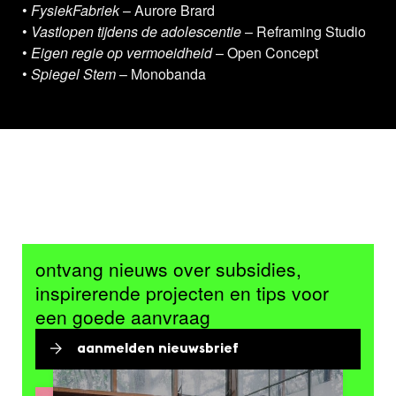
•
FysiekFabriek
– Aurore Brard
•
Vastlopen tijdens de adolescentie
– Reframing Studio
•
Eigen regie op vermoeidheid
– Open Concept
•
Spiegel Stem
– Monobanda
ontvang nieuws over subsidies,
inspirerende projecten en tips voor
een goede aanvraag
aanmelden nieuwsbrief