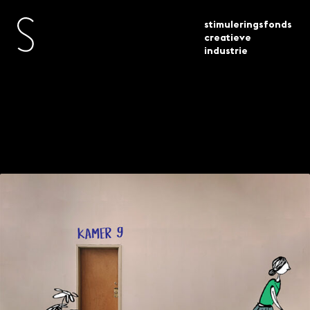
stimuleringsfonds
creatieve
industrie
toegekende
chronisch gezond 6
actueel
subsidies
projecten geselecteerd
Chronisch Gezond – 6
projecten