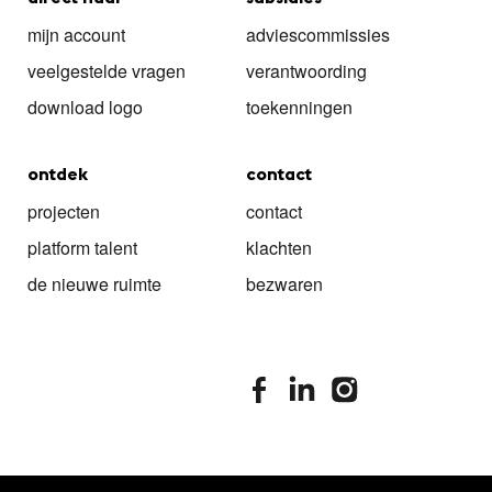
mijn account
adviescommissies
veelgestelde vragen
verantwoording
download logo
toekenningen
ontdek
contact
projecten
contact
platform talent
klachten
de nieuwe ruimte
bezwaren
stimuleringsfonds facebook
stimuleringsfonds linkedin
stimuleringsfonds i