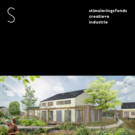
stimuleringsfonds
creatieve
industrie
toegekende
architectuur 13 projecten
actueel
subsidies
geselecteerd
Architectuur – 13
projecten