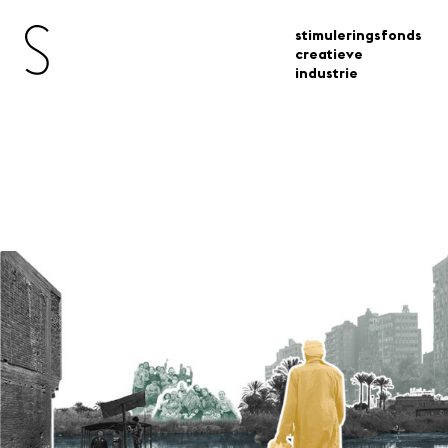
stimuleringsfonds
creatieve
industrie
Open Oproep Resilient
Communities / Inclusive
Cities / Just Societies
open oproep resilient communities inclusive
subsidies
cities just societies ii
Voor ontwerpers en collectieven
gevestigd in Nederland die – in
samenwerking met een (of meerdere)