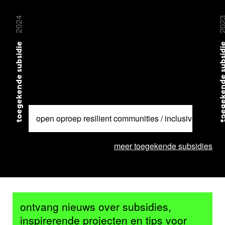
2024
20
toegekende subsidie
toegekende su
open oproep resilient communities / inclusive cities / 
meer toegekende subsidies
ontvang nieuws over subsidies,
inspirerende projecten en tips voor