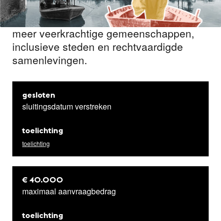
buitenlandse partner(s) in landen in
Afrika – ontwerp willen inzetten voor
meer veerkrachtige gemeenschappen,
inclusieve steden en rechtvaardigde
samenlevingen.
gesloten
sluitingsdatum verstreken
toelichting
toelichting
€ 40.000
maximaal aanvraagbedrag
toelichting