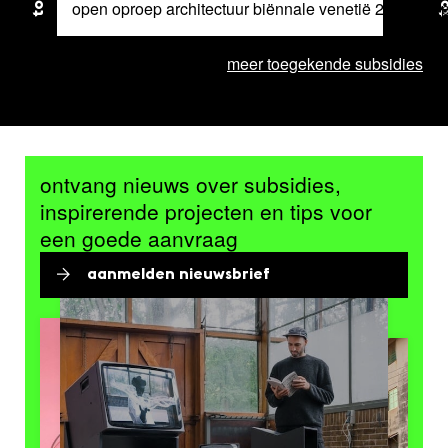
open oproep architectuur biënnale venetië 2025 – 6 
meer toegekende subsidies
ontvang nieuws over subsidies,
inspirerende projecten en tips voor
een goede aanvraag
aanmelden nieuwsbrief