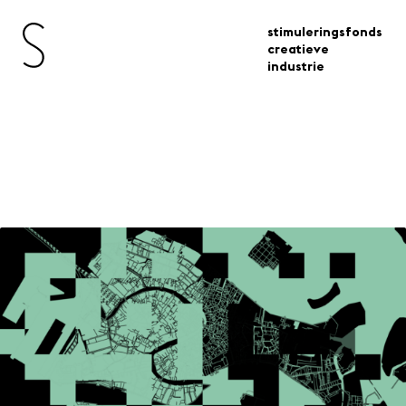
stimuleringsfonds
creatieve
industrie
Open Oproep Architectuur
Biënnale Venetië 2023
open oproep architectuur biennale venetie
subsidies
2023
Voor (landschaps)architecten,
stedenbouwkundigen en ruimtelijk
onderzoekers die binnen het thema
The