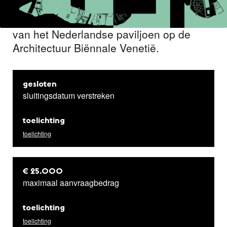
B
iennale as Metabolism
een bijdrage
willen leveren aan het parallelprogramma
van het Nederlandse paviljoen op de
Architectuur Biënnale Venetië.
gesloten
sluitingsdatum verstreken
toelichting
toelichting
€ 25.000
maximaal aanvraagbedrag
toelichting
toelichting