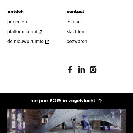
ontdek
contact
projecten
contact
platform talent
klachten
de nieuwe ruimte
bezwaren
stimuleringsfonds facebook
stimuleringsfonds linkedin
stimuleringsfonds i
het jaar 2025 in vogelvlucht