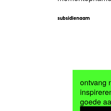
subsidienaam
ontvang 
inspirere
goede a