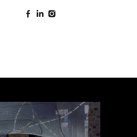
stimuleringsfonds facebook
stimuleringsfonds linkedin
stimuleringsfonds instagram