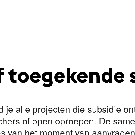
f toegekende 
ind je alle projecten die subsidie o
chers of open oproepen. De samen
 van het moment van aanvragen