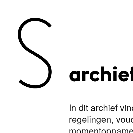
archie
In dit archief v
regelingen, vou
momentopnames