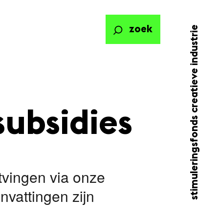
stimuleringsfonds creatieve industrie
zoek
subsidies
ntvingen via onze
vattingen zijn
.