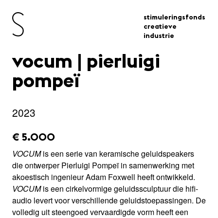
stimuleringsfonds
creatieve
industrie
vocum | pierluigi
pompeï
2023
amount_issued:
€ 5.000
VOCUM
is een serie van keramische geluidspeakers
die ontwerper Pierluigi Pompeï in samenwerking met
akoestisch ingenieur Adam Foxwell heeft ontwikkeld.
VOCUM
is een cirkelvormige geluidssculptuur die hifi-
audio levert voor verschillende geluidstoepassingen. De
volledig uit steengoed vervaardigde vorm heeft een