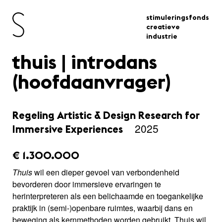
stimuleringsfonds
creatieve
industrie
thuis | introdans
(hoofdaanvrager)
Regeling Artistic & Design Research for
2025
Immersive Experiences
amount_issued:
€ 1.300.000
Thuis
wil een dieper gevoel van verbondenheid
bevorderen door immersieve ervaringen te
herinterpreteren als een belichaamde en toegankelijke
praktijk in (semi-)openbare ruimtes, waarbij dans en
beweging als kernmethoden worden gebruikt. Thuis wil