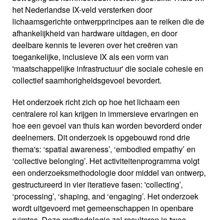
het Nederlandse IX-veld versterken door
lichaamsgerichte ontwerpprincipes aan te reiken die de
afhankelijkheid van hardware uitdagen, en door
deelbare kennis te leveren over het creëren van
toegankelijke, inclusieve IX als een vorm van
'maatschappelijke infrastructuur' die sociale cohesie en
collectief saamhorigheidsgevoel bevordert.
Het onderzoek richt zich op hoe het lichaam een
centralere rol kan krijgen in immersieve ervaringen en
hoe een gevoel van thuis kan worden bevorderd onder
deelnemers. Dit onderzoek is opgebouwd rond drie
thema's: ‘spatial awareness’, ‘embodied empathy’ en
‘collective belonging’. Het activiteitenprogramma volgt
een onderzoeksmethodologie door middel van ontwerp,
gestructureerd in vier iteratieve fasen: 'collecting’,
‘processing’, ‘shaping, and ‘engaging’. Het onderzoek
wordt uitgevoerd met gemeenschappen in openbare
ruimtes. Deze methodologie zal resulteren in twee