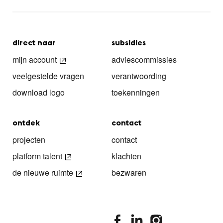
direct naar
subsidies
mijn account
adviescommissies
veelgestelde vragen
verantwoording
download logo
toekenningen
ontdek
contact
projecten
contact
platform talent
klachten
de nieuwe ruimte
bezwaren
stimuleringsfonds facebook
stimuleringsfonds linkedin
stimuleringsfonds i