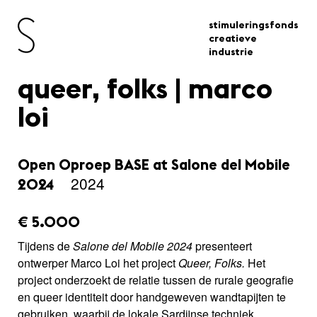
stimuleringsfonds
creatieve
industrie
queer, folks | marco
loi
Open Oproep BASE at Salone del Mobile
2024
2024
amount_issued:
€ 5.000
Tijdens de
Salone
del Mobile 2024
presenteert
ontwerper Marco Loi het project
Queer, Folks.
Het
project onderzoekt de relatie tussen de rurale geografie
en queer identiteit door handgeweven wandtapijten te
gebruiken, waarbij de lokale Sardijnse techniek