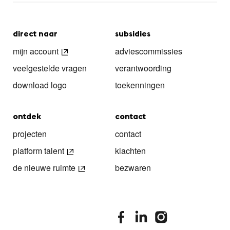
direct naar
subsidies
mijn account
adviescommissies
veelgestelde vragen
verantwoording
download logo
toekenningen
ontdek
contact
projecten
contact
platform talent
klachten
de nieuwe ruimte
bezwaren
stimuleringsfonds facebook
stimuleringsfonds linkedin
stimuleringsfonds i