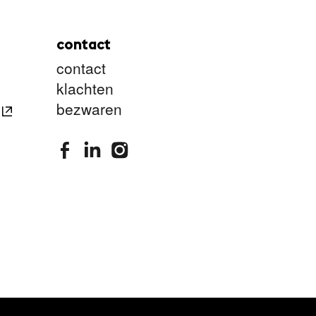
contact
contact
klachten
bezwaren
stimuleringsfonds facebook
stimuleringsfonds linkedin
stimuleringsfonds instagram