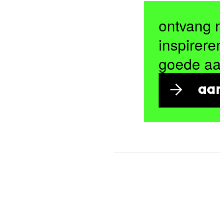
ontvang 
inspirere
goede a
aa