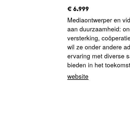
amount_issued:
€ 6.999
Mediaontwerper en vid
aan duurzaamheid: ond
versterking, coöperati
wil ze onder andere ad
ervaring met diverse 
bieden in het toekoms
website