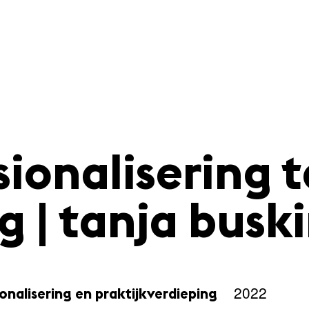
sionalisering 
g | tanja busk
2022
nalisering en praktijkverdieping