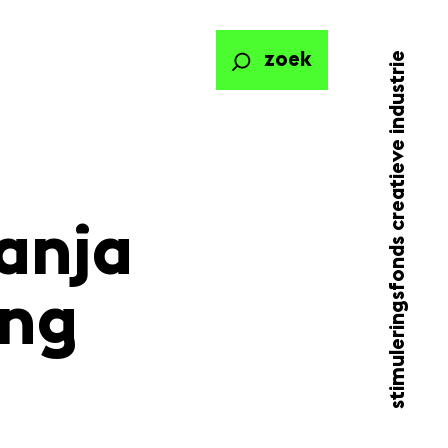
stimuleringsfonds creatieve industrie
zoek
tanja
ing