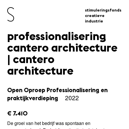
stimuleringsfonds
creatieve
industrie
professionalisering
cantero architecture
| cantero
architecture
Open Oproep Professionalisering en
2022
praktijkverdieping
amount_issued:
€ 7.410
De groei van het bedrijf was spontaan en