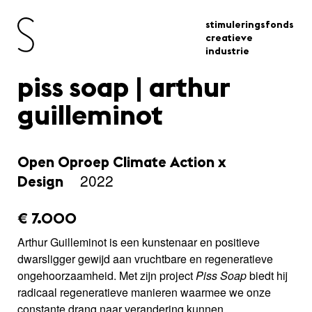
stimuleringsfonds
creatieve
industrie
piss soap | arthur
guilleminot
Open Oproep Climate Action x
2022
Design
amount_issued:
€ 7.000
Arthur Guilleminot is een kunstenaar en positieve
dwarsligger gewijd aan vruchtbare en regeneratieve
ongehoorzaamheid. Met zijn project
Piss Soap
biedt hij
radicaal regeneratieve manieren waarmee we onze
constante drang naar verandering kunnen