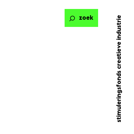
stimuleringsfonds creatieve industrie
zoek