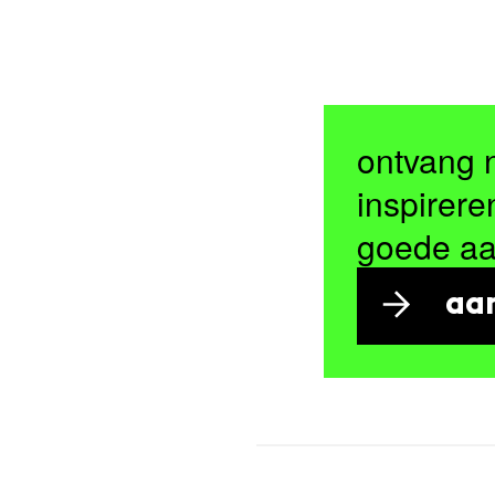
ontvang 
inspirere
goede a
aa