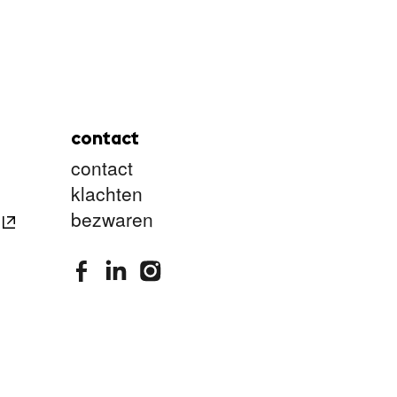
contact
contact
klachten
bezwaren
stimuleringsfonds facebook
stimuleringsfonds linkedin
stimuleringsfonds instagram