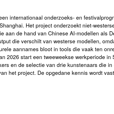
een internationaal onderzoeks- en festivalprog
Shanghai. Het project onderzoekt niet-westerse
ntie aan de hand van Chinese AI-modellen als
put die verschilt van westerse modellen, omdat
lturele aannames bloot in tools die vaak ten on
 van 2026 start een tweeweekse werkperiode in
ers en de selectie van drie kunstenaars die i
an het project. De opgedane kennis wordt vas