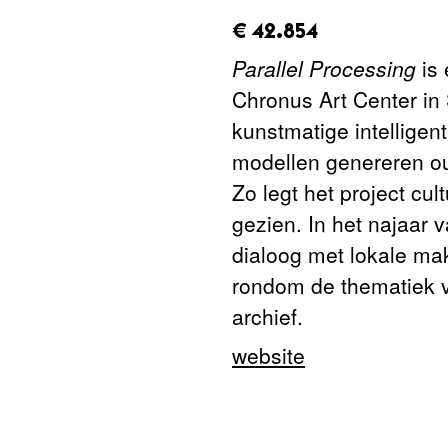
amount_issued:
€ 42.854
Parallel Processing
is 
Chronus Art Center in 
kunstmatige intellige
modellen genereren out
Zo legt het project cu
gezien. In het najaar
dialoog met lokale mak
rondom de thematiek v
archief.
website