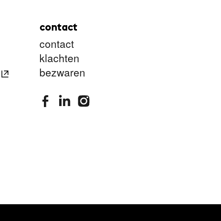
contact
contact
klachten
bezwaren
stimuleringsfonds facebook
stimuleringsfonds linkedin
stimuleringsfonds instagram