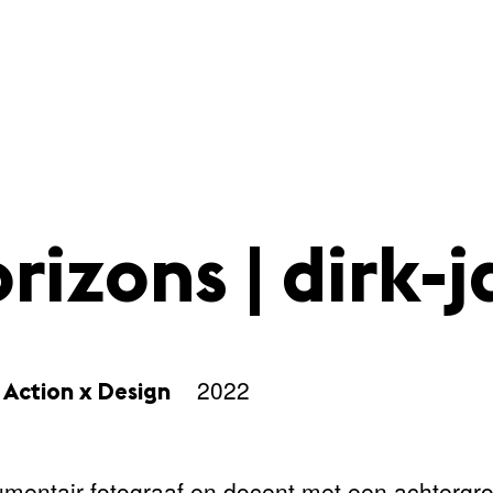
izons | dirk-j
2022
Action x Design
cumentair fotograaf en docent met een achtergr