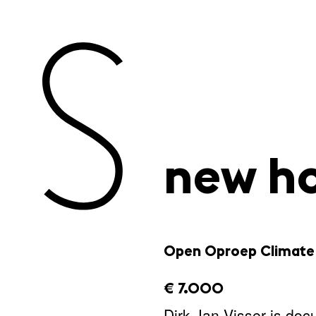
new hor
Open Oproep Climate 
amount_issued:
€ 7.000
Dirk-Jan Visser is do