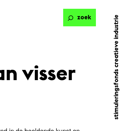
stimuleringsfonds creatieve industrie
zoek
an visser
ond in de beeldende kunst en