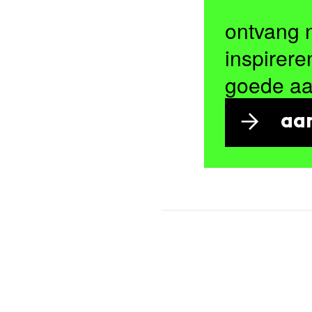
ontvang 
inspirere
goede a
aa