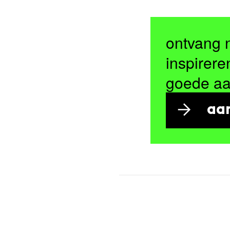
ontvang 
inspirere
goede a
aa