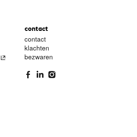
contact
contact
klachten
bezwaren
stimuleringsfonds facebook
stimuleringsfonds linkedin
stimuleringsfonds instagram