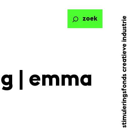
stimuleringsfonds creatieve industrie
zoek
ng | emma