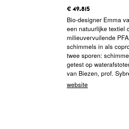
amount_issued:
€ 49.815
Bio-designer Emma van
een natuurlijke textiel
milieuvervuilende PFA
schimmels in als copr
twee sporen: schimmel
getest op waterafstot
van Biezen, prof. Sybr
website