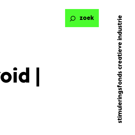
stimuleringsfonds creatieve industrie
zoek
oid |