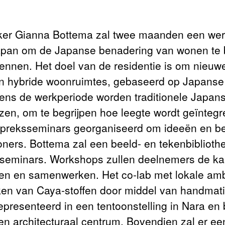
ker Gianna Bottema zal twee maanden een wer
pan om de Japanse benadering van wonen te be
kennen. Het doel van de residentie is om nieuwe
 hybride woonruimtes, gebaseerd op Japanse 
jdens de werkperiode worden traditionele Japa
zen, om te begrijpen hoe leegte wordt geïntegre
reksseminars georganiseerd om ideeën en bev
ners. Bottema zal een beeld- en tekenbiblioth
sseminars. Workshops zullen deelnemers de ka
en en samenwerken. Het co-lab met lokale amba
en van Caya-stoffen door middel van handmatig
presenteerd in een tentoonstelling in Nara en 
en architecturaal centrum. Bovendien zal er ee