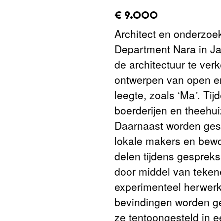
amount_issued:
€ 9.000
Architect en onderzoe
Department Nara in Ja
de architectuur te ver
ontwerpen van open en
leegte, zoals ‘Ma
’
. Ti
boerderijen en theehui
Daarnaast worden gesp
lokale makers en bewo
delen tijdens gesprek
door middel van teken
experimenteel herwerk
bevindingen worden ge
ze tentoongesteld in e