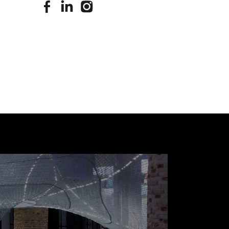
stimuleringsfonds facebook
stimuleringsfonds linkedin
stimuleringsfonds instagram