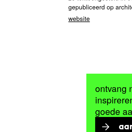
gepubliceerd op archit
website
ontvang 
inspirere
goede a
aa