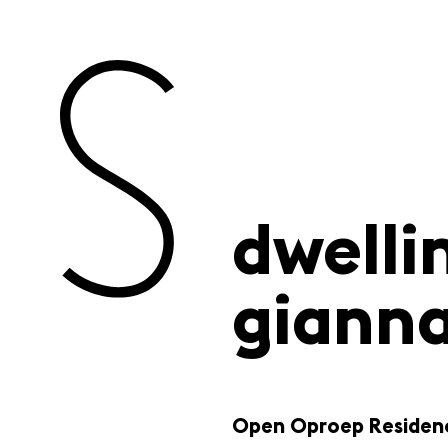
dwellin
giann
Open Oproep Residenc