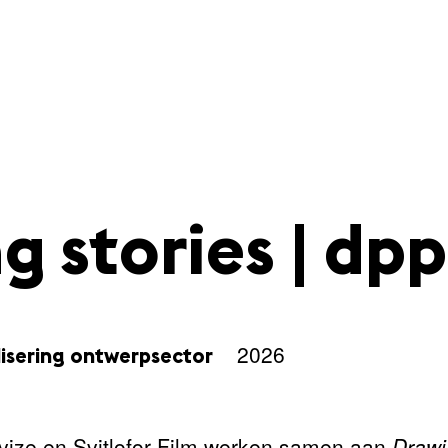
 stories | dpp
2026
lisering ontwerpsector
vize en Svitlofor Film werken samen aan
Drawi