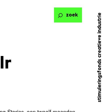
stimuleringsfonds creatieve industrie
zoek
lr
ng
Stories
, een twaalf maanden