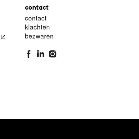
contact
contact
klachten
bezwaren
stimuleringsfonds facebook
stimuleringsfonds linkedin
stimuleringsfonds instagram