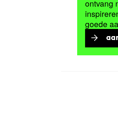
ontvang 
inspirere
goede a
aa