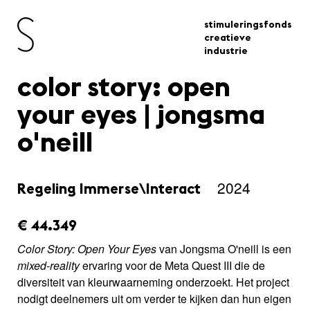
stimuleringsfonds
creatieve
industrie
color story: open
your eyes | jongsma
o'neill
2024
Regeling Immerse\Interact
amount_issued:
€ 44.349
Color Story: Open Your Eyes
van Jongsma O'neill is een
mixed-reality
ervaring voor de Meta Quest III die de
diversiteit van kleurwaarneming onderzoekt. Het project
nodigt deelnemers uit om verder te kijken dan hun eigen