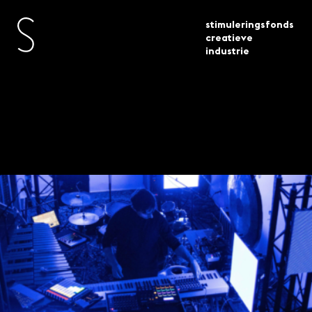
stimuleringsfonds
creatieve
industrie
toegekende
upstream music x design 8
actueel
subsidies
projecten geselecteerd 2
Upstream: Music x
Design – 8 projecten