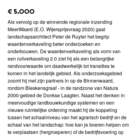
amount_issued:
€ 5.000
Als vervolg op de winnende regionale inzending
MeerWaard (E.O. Wijersprijsvraag 2020) gaat
landschapsarchitect Peter de Ruyter het begrip
waardenverkaveling beter onderzoeken en
onderbouwen. De waardenverkaveling als vorm van
een ruilverkaveling 2.0 ziet hij als een belangrijke
randvoorwaarde om daadwerkelijk tot transities te
komen in het landelijk gebied. Als onderzoeksgebied
zoomt hij met zijn partners in op de Binnenwaard,
rondom Bleskensgraaf - in de randzone van Natura
2000-gebied de Donkse Laagten. Naast het denken in
meervoudige landbouwkundige systemen en een
nieuwe ruimtelijke ordening maakt hij de koppeling
tussen het schaalniveau van het agrarisch bedrijf en de
schaal van het landschap: hoe kan je boeren helpen om
te verplaatsen (hergroeperen) of de bedrijfsvoering op