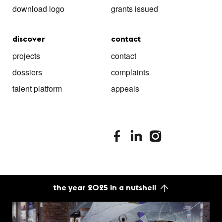
download logo
grants issued
discover
contact
projects
contact
dossiers
complaints
talent platform
appeals
stimuleringsfonds facebook
stimuleringsfonds linkedin
stimuleringsfonds i
the year 2025 in a nutshell