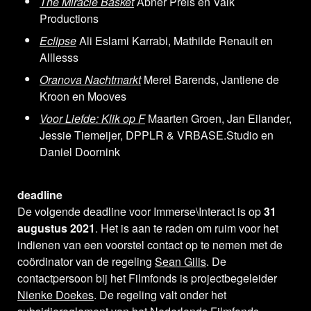
The Miracle Basket
Abner Preis en Valk
Productions
Eclipse
Ali Eslami Karrabi, Mathilde Renault en
Alllesss
Oranova Nachtmarkt
Merel Barends, Jantiene de
Kroon en Mooves
Voor Liefde: Klik op F
Maarten Groen, Jan Eilander,
Jessie Tiemeijer, DPPLR & VRBASE.Studio en
Daniel Doornink
deadline
De volgende deadline voor Immerse\Interact is op
31
augustus 2021
. Het is aan te raden om ruim voor het
indienen van een voorstel contact op te nemen met de
coördinator van de regeling
Sean Gilis
. De
contactpersoon bij het Filmfonds is projectbegeleider
Nienke Doekes
. De regeling valt onder het