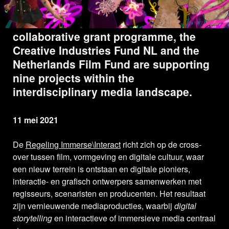
In the context of the Immerse\Interact
collaborative grant programme, the
Creative Industries Fund NL and the
Netherlands Film Fund are supporting
nine projects within the
interdisciplinary media landscape.
11 mei 2021
De
Regeling Immerse\Interact
richt zich op de cross-
over tussen film, vormgeving en digitale cultuur, waar
een nieuw terrein is ontstaan en digitale pioniers,
interactie- en grafisch ontwerpers samenwerken met
regisseurs, scenaristen en producenten. Het resultaat
zijn vernieuwende mediaproducties, waarbij
digital
storytelling
en interactieve of immersieve media centraal