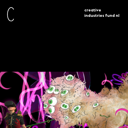
creative
industries fund nl
awarded
immerse interact 9 projecten
current
grants
geselecteerd
Immerse\Interact – 9
projects selected