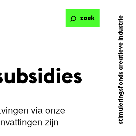
stimuleringsfonds creatieve industrie
zoek
subsidies
ntvingen via onze
vattingen zijn
.