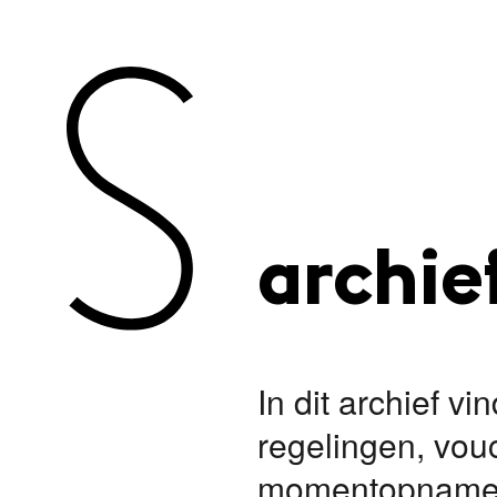
archie
In dit archief v
regelingen, vou
momentopnames