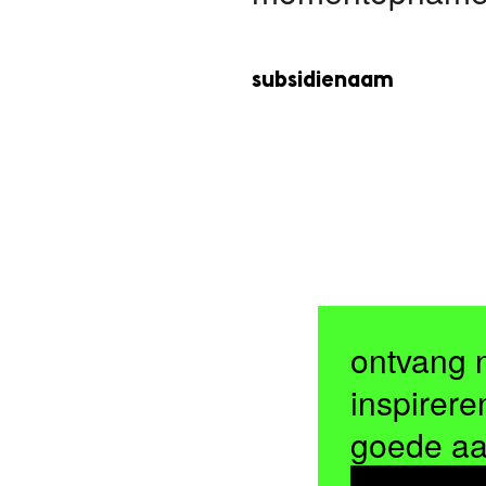
subsidienaam
ontvang 
inspirere
goede a