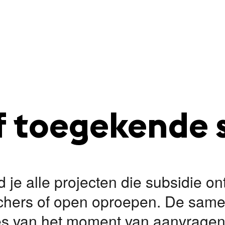
f toegekende 
ind je alle projecten die subsidie o
chers of open oproepen. De samen
 van het moment van aanvragen