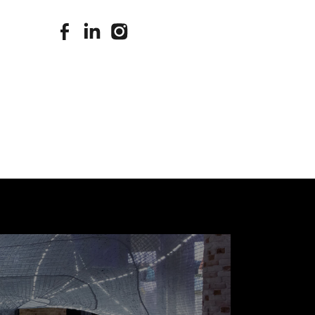
stimuleringsfonds facebook
stimuleringsfonds linkedin
stimuleringsfonds instagram