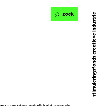
stimuleringsfonds creatieve industrie
zoek
twerk worden ontwikkeld voor de