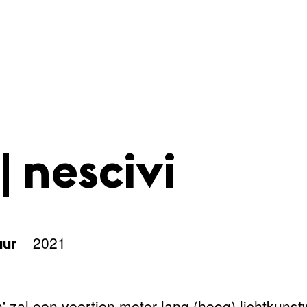
| nescivi
2021
uur
 zal een veertien meter lang (hoog) lichtkuns