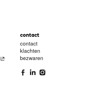
contact
contact
klachten
bezwaren
stimuleringsfonds facebook
stimuleringsfonds linkedin
stimuleringsfonds instagram