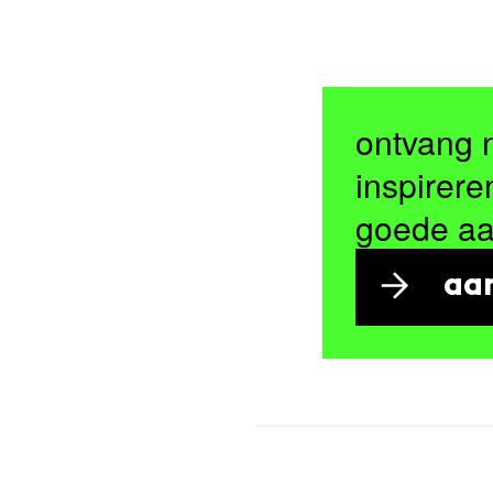
ontvang 
inspirere
goede a
aa